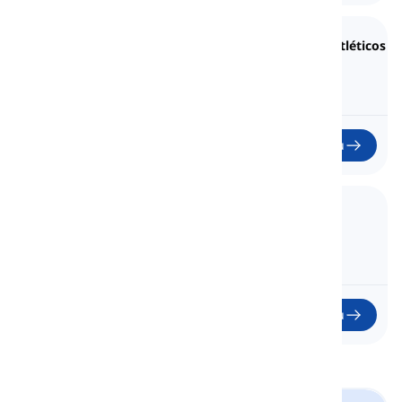
12. Acciones de juego y movimientos atléticos
12
Bắt đầu
13. Acciones en deportes de balón
13
Bắt đầu