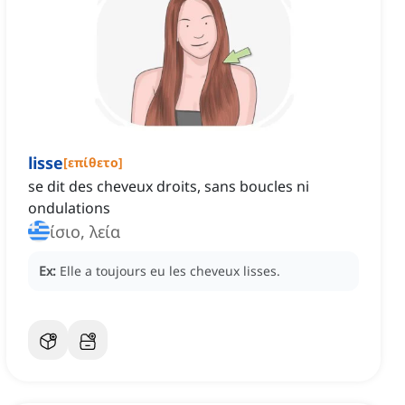
lisse
[
επίθετο
]
se dit des cheveux droits, sans boucles ni
ondulations
ίσιο, λεία
Ex:
Elle a toujours eu les cheveux lisses.