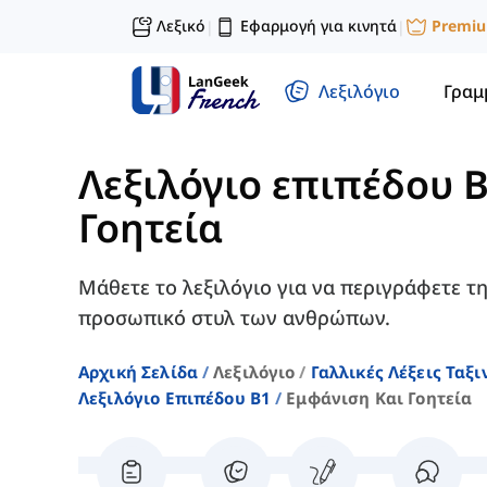
Λεξικό
Εφαρμογή για κινητά
Premi
|
|
Λεξιλόγιο
Γραμ
Λεξιλόγιο επιπέδου 
Γοητεία
Μάθετε το λεξιλόγιο για να περιγράφετε τη
προσωπικό στυλ των ανθρώπων.
Αρχική Σελίδα
Λεξιλόγιο
Γαλλικές Λέξεις Ταξ
Λεξιλόγιο Επιπέδου B1
Εμφάνιση Και Γοητεία