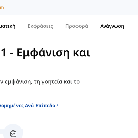
um
ματική
Εκφράσεις
Προφορά
Ανάγνωση
B1
-
Εμφάνιση και
ν εμφάνιση, τη γοητεία και το
ινομημένες Ανά Επίπεδο