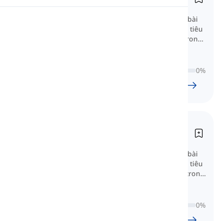
A1 Stufe
Danh sách từ vựng A1 bao gồm 38 bài
Phát âm
học, được phân loại theo chủ đề và tiêu
chuẩn CEFR. Đây là bước đầu tiên trong
Đọc
việc học từ vựng.
0
%
38
l
680
w
5
G
41
phút
Trình độ A2
A2 Stufe
Danh sách từ vựng A2 bao gồm 39 bài
học, được phân loại theo chủ đề và tiêu
chuẩn CEFR. Đây là bước tiếp theo trong
việc học từ vựng.
0
%
39
l
916
w
7
G
39
phút