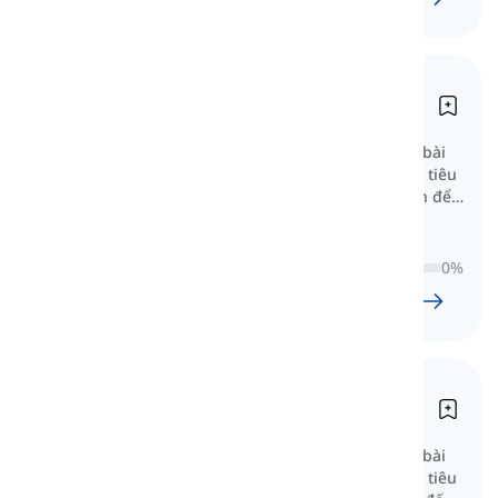
Trình độ B1
B1 Stufe
Danh sách từ vựng B1 bao gồm 80 bài
học, được phân loại theo chủ đề và tiêu
chuẩn CEFR. Đây là bước quyết định để
làm chủ ngôn ngữ.
0
%
79
l
1696
w
14
G
9
phút
Trình độ B2
B2 Stufe
Danh sách từ vựng B2 bao gồm 90 bài
học, được phân loại theo chủ đề và tiêu