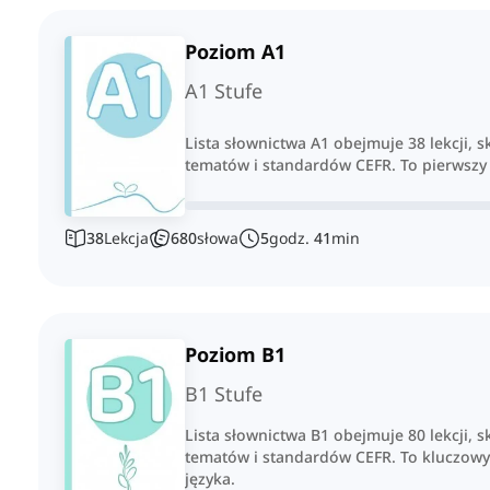
Poziom A1
A1 Stufe
Lista słownictwa A1 obejmuje 38 lekcji,
tematów i standardów CEFR. To pierwszy
38
Lekcja
680
słowa
5
godz.
41
min
Poziom B1
B1 Stufe
Lista słownictwa B1 obejmuje 80 lekcji,
tematów i standardów CEFR. To kluczow
języka.