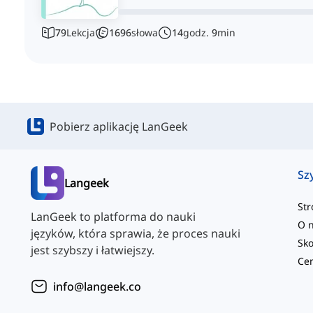
79
Lekcja
1696
słowa
14
godz.
9
min
Pobierz aplikację LanGeek
Sz
Langeek
St
LanGeek to platforma do nauki
O 
języków, która sprawia, że proces nauki
jest szybszy i łatwiejszy.
info@langeek.co