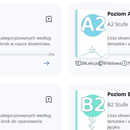
Poziom 
A2 Stufe
 skategoryzowanych według
Lista słow
 krok w nauce słownictwa.
tematów i 
0
%
39
Lekcja
916
słowa
7
Poziom 
B2 Stufe
 skategoryzowanych według
Lista słow
y krok do opanowania
tematów i 
języka.