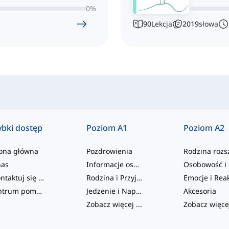
0
%
90
Lekcja
2019
słowa
ybki dostęp
Poziom A1
Poziom A2
rona główna
Pozdrowienia
nas
Informacje osobiste
Skontaktuj się z nami
Rodzina i Przyjaciele
Centrum pomocy
Jedzenie i Napoje
Akcesoria
Zobacz więcej
...
Zobacz więce