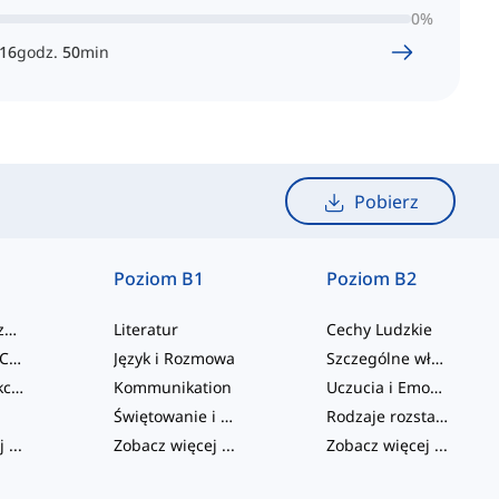
0
%
16
godz.
50
min
Pobierz
Poziom B1
Poziom B2
Rodzina rozszerzona
Literatur
Cechy Ludzkie
Osobowość i Cechy Fizyczne
Język i Rozmowa
Szczególne właściwości i cechy
Emocje i Reakcje
Kommunikation
Uczucia i Emocje
Świętowanie i Imprezy
Rodzaje rozstania i zakończenia związków
j
...
Zobacz więcej
...
Zobacz więcej
...