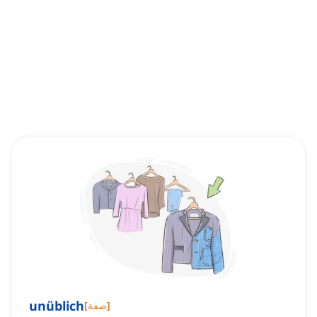
unüblich
]
صفة
[