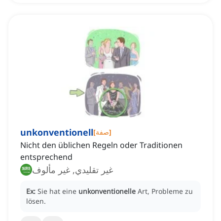
unkonventionell
]
صفة
[
Nicht den üblichen Regeln oder Traditionen
entsprechend
غير تقليدي, غير مألوف
Ex:
Sie hat eine
unkonventionelle
Art, Probleme zu
lösen.