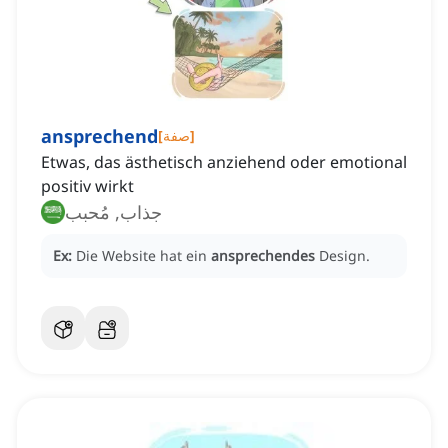
ansprechend
]
صفة
[
Etwas, das ästhetisch anziehend oder emotional
positiv wirkt
جذاب, مُحبب
Ex:
Die Website hat ein
ansprechendes
Design.