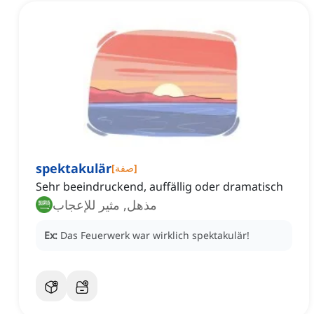
spektakulär
]
صفة
[
Sehr beeindruckend, auffällig oder dramatisch
مذهل, مثير للإعجاب
Ex:
Das Feuerwerk war wirklich spektakulär!