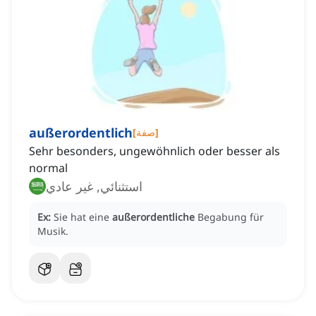
außerordentlich
]
صفة
[
Sehr besonders, ungewöhnlich oder besser als
normal
استثنائي, غير عادي
Ex:
Sie hat eine
außerordentliche
Begabung für
Musik.