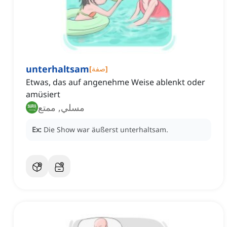
unterhaltsam
]
صفة
[
Etwas, das auf angenehme Weise ablenkt oder
amüsiert
مسلي, ممتع
Ex:
Die Show war äußerst unterhaltsam.