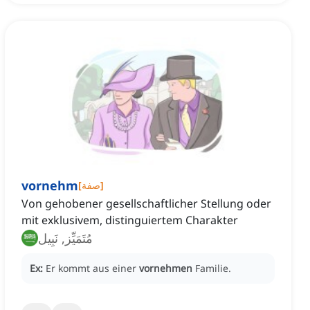
vornehm
]
صفة
[
Von gehobener gesellschaftlicher Stellung oder
mit exklusivem, distinguiertem Charakter
مُتَمَيِّز, نَبِيل
Ex:
Er kommt aus einer
vornehmen
Familie.