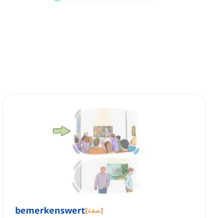
bemerkenswert
]
صفة
[