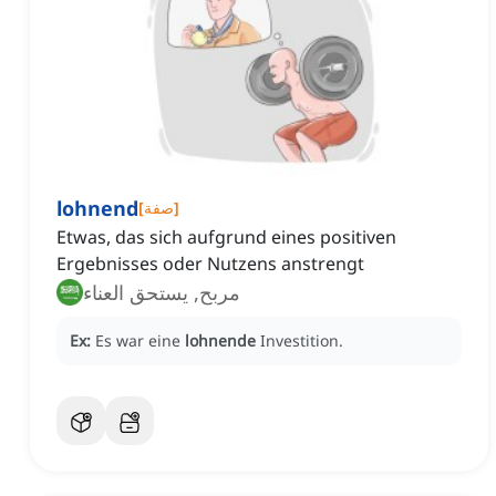
lohnend
]
صفة
[
Etwas, das sich aufgrund eines positiven
Ergebnisses oder Nutzens anstrengt
مربح, يستحق العناء
Ex:
Es war eine
lohnende
Investition.