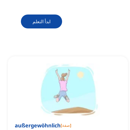
ابدأ التعلم
außergewöhnlich
]
صفة
[