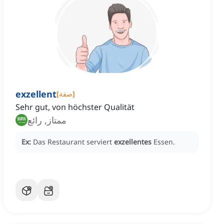
exzellent
]
صفة
[
Sehr gut, von höchster Qualität
ممتاز, رائع
Ex:
Das Restaurant serviert
exzellentes
Essen.