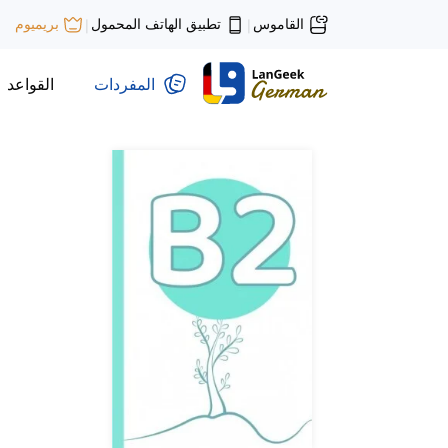
القاموس
تطبيق الهاتف المحمول
بريميوم
|
|
المفردات
القواعد