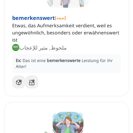
bemerkenswert
]
صفة
[
Etwas, das Aufmerksamkeit verdient, weil es
ungewöhnlich, besonders oder erwähnenswert
ist
ملحوظ, مثير للإعجاب
Ex:
Das ist eine
bemerkenswerte
Leistung für ihr
Alter!