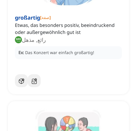
großartig
]
صفة
[
Etwas, das besonders positiv, beeindruckend
oder außergewöhnlich gut ist
رائع, مذهل
Ex:
Das Konzert war einfach großartig!