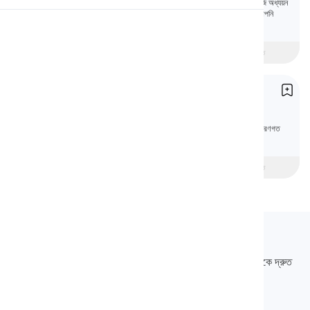
ঘটমান বর্তমান কাল একটি মৌলিক কাল। আপনি যখন প্রথম ইংরেজি অধ্যয়ন
শুরু করেন তখন এটি সাধারণত প্রথম সময়গুলির মধ্যে একটি যা আপনি
শিখতে শুরু করেন।
উচ্চারণ
beginner
মধ্যবর্তী
উন্নত
পড়া
সাধারণ বর্তমান কাল
Present Simple
এই পাঠে, আপনি ইংরেজিতে সাধারণ বর্তমান কাল-এর সমস্ত ব্যাকরণগত
বৈশিষ্ট্য শিখবেন এবং এর ব্যবহার সম্পর্কে পরিচিত হবেন।
beginner
মধ্যবর্তী
উন্নত
Langeek
LanGeek হল একটি ভাষা শেখার প্ল্যাটফর্ম যা আপনার শেখার প্রক্রিয়াটিকে দ্রুত
এবং সহজ করে তোলে।