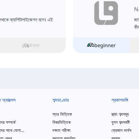
N
 লেখাকে ক্যাপিটালাইজেশন বলে। এই
জা
কী
উন্নত
beginner
ত অ্যাক্সেস
শব্দভাণ্ডার
প্রকাশভঙ্গি
স্তর ভিত্তিক
স্ল্যাং শব্দসমূহ
ের সম্পর্কে
বিষয়ভিত্তিক
যুগল শব্দসমষ্টি
আমাদের সাথে যোগাযোগ করুন
দক্ষতা পরীক্ষা
ফ্রেজাল ভার্বস
তা কেন্দ্র
সবচেয়ে প্রচলিত
প্রবাদ