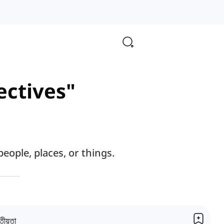
ectives"
eople, places, or things.
তীয়তা