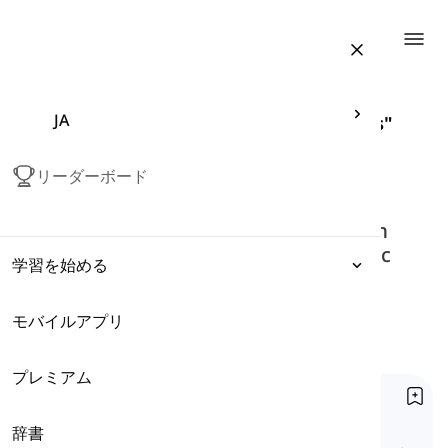
Togg
JA
Articles related to "proper adjectives"
proper adjectives
リーダーボード
Proper adjectives are derived from
proper nouns and describe specific
学習を始める
people, places, or things.
モバイルアプリ
表現
ホーム
文法
Tag
Proper Adjectives
プレミアム
文法
国籍
Nationality
辞書
語彙