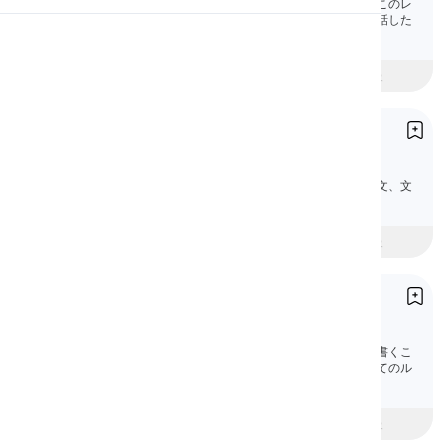
国籍とは、あなたが出身する国を指します。このレ
ッスンでは、英語で国籍について質問したり話した
りする方法を学習します。
発音
beginner
中級
上級
読書
専有形容詞
Proper Adjectives
英語の専有形容詞を、わかりやすい説明、例文、文
法クイズで学びましょう。
初心者
intermediate
上級
大文字の使用
Capitalization
大文字化とは、単語の最初の文字を大文字で書くこ
とです。このレッスンでは、大文字化のすべてのル
ールを学びます。
beginner
中級
上級