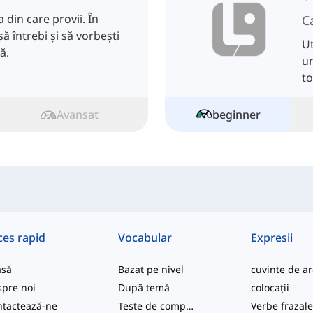
a din care provii. În
C
să întrebi și să vorbești
Ut
ă.
un
to
Avansat
beginner
ces rapid
Vocabular
Expresii
asă
Bazat pe nivel
pre noi
După temă
colocații
tactează-ne
Teste de competență
Verbe frazal