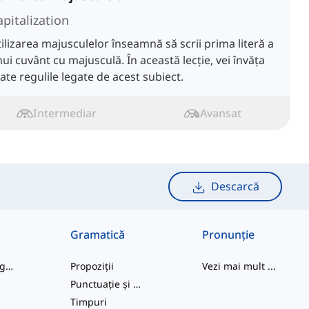
apitalization
ilizarea majusculelor înseamnă să scrii prima literă a
ui cuvânt cu majusculă. În această lecție, vei învăța
ate regulile legate de acest subiect.
Intermediar
Avansat
Descarcă
Gramatică
Pronunție
cuvinte de argou
Propoziții
Vezi mai mult
...
Punctuație și Ortografie
e
Timpuri