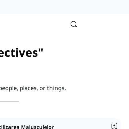
ectives"
eople, places, or things.
tilizarea Majusculelor