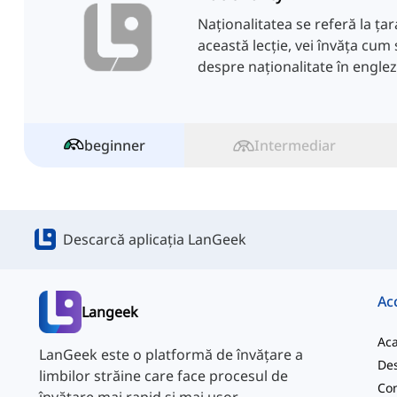
Naționalitatea se referă la țar
această lecție, vei învăța cum 
despre naționalitate în englez
beginner
Intermediar
Descarcă aplicația LanGeek
Ac
Langeek
Ac
LanGeek este o platformă de învățare a
Des
limbilor străine care face procesul de
Con