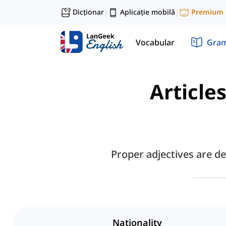
Dicționar
Aplicație mobilă
Premium
|
|
Vocabular
Gram
Article
Proper adjectives are de
Nationality