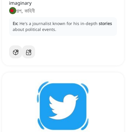
imaginary
গল্প, কাহিনী
Ex:
He's a journalist known for his in-depth
stories
about political events.