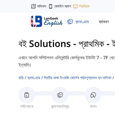
অভিধান
মোবাইল অ্যাপ
প্রিমিয়াম
|
|
শব্দভাণ্ডার
ব্যাকরণ
বই Solutions - প্রাথমিক
-
এখানে আপনি সলিউশনস এলিমেন্টারি কোর্সবুকের ইউনিট 7 - 7F থেকে
ইত্যাদি।
বাড়ি
শব্দভাণ্ডার
দ্বিতীয় ভাষা ইংরেজি কোর্সের পাঠ্যপুস্তকের শব্দ তালিকা
পর্যালোচনা
ফ্ল্যাশকার্ডসমূহ
বানান