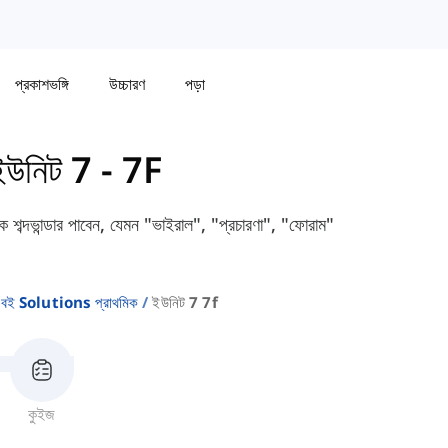
প্রকাশভঙ্গি
উচ্চারণ
পড়া
ইউনিট 7 - 7F
 শব্দভান্ডার পাবেন, যেমন "ভাইরাল", "প্রচারণা", "ফোরাম"
বই Solutions প্রাথমিক
ইউনিট 7 7f
কুইজ