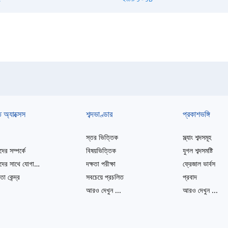
ত অ্যাক্সেস
শব্দভাণ্ডার
প্রকাশভঙ্গি
স্তর ভিত্তিক
স্ল্যাং শব্দসমূহ
ের সম্পর্কে
বিষয়ভিত্তিক
যুগল শব্দসমষ্টি
আমাদের সাথে যোগাযোগ করুন
দক্ষতা পরীক্ষা
ফ্রেজাল ভার্বস
তা কেন্দ্র
সবচেয়ে প্রচলিত
প্রবাদ
আরও দেখুন
...
আরও দেখুন
...