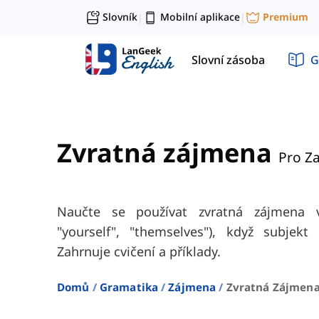
Slovník
Mobilní aplikace
Premium
|
|
Slovní zásoba
G
Zvratná zájmena
Pro Z
Naučte se používat zvratná zájmena v 
"yourself", "themselves"), když subjekt
Zahrnuje cvičení a příklady.
Domů
Gramatika
Zájmena
Zvratná Zájmena