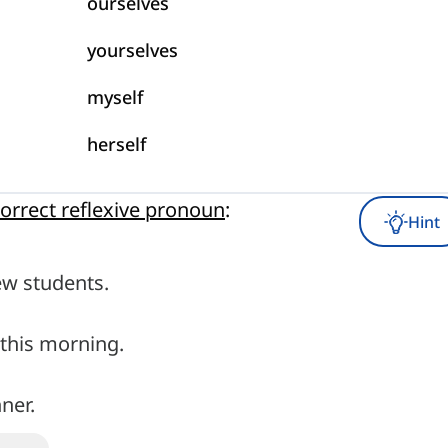
ourselves
yourselves
myself
herself
orrect reflexive pronoun
:
Hint
ew students.
 this morning.
ner.