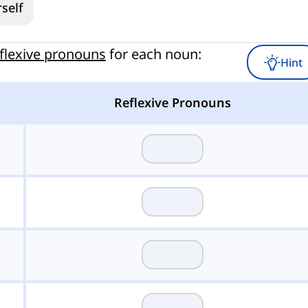
self
eflexive pronouns
for each noun:
Hint
Reflexive Pronouns