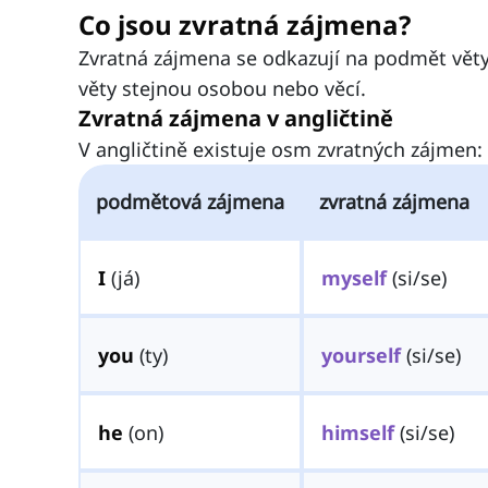
Co jsou zvratná zájmena?
Zvratná zájmena se odkazují na podmět věty 
věty stejnou osobou nebo věcí.
Zvratná zájmena v angličtině
V angličtině existuje osm zvratných zájmen:
podmětová zájmena
zvratná zájmena
I
(já)
myself
(si/se)
you
(ty)
yourself
(si/se)
he
(on)
himself
(si/se)