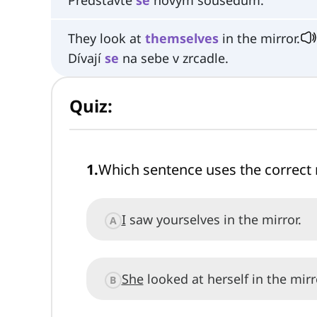
Představte
se
novým sousedům.
They look at
themselves
in the mirror.
Dívají
se
na sebe v zrcadle.
Quiz:
1
.
Which sentence uses the correct 
I
saw yourselves in the mirror.
A
She
looked at herself in the mirr
B