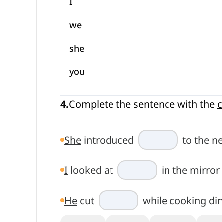
I
we
she
you
4
.
Complete the sentence with the
c
She
introduced
to the n
I
looked at
in the mirror
He
cut
while cooking din