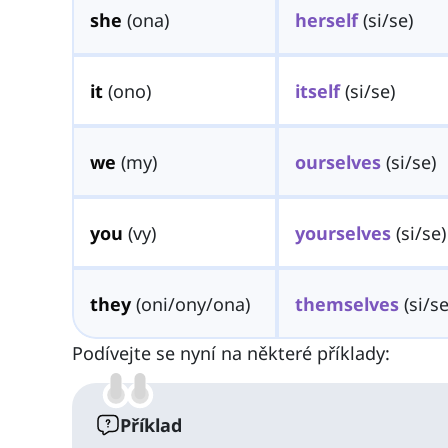
she
(ona)
herself
(si/se)
it
(ono)
itself
(si/se)
we
(my)
ourselves
(si/se)
you
(vy)
yourselves
(si/se)
they
(oni/ony/ona)
themselves
(si/se
Podívejte se nyní na některé příklady:
Příklad