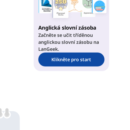
Anglická slovní zásoba
Začněte se učit tříděnou
anglickou slovní zásobu na
LanGeek.
Klikněte pro start