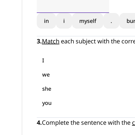
in
i
myself
.
bu
3
.
Match
each subject with the corr
I
we
she
you
4
.
Complete the sentence with the
c