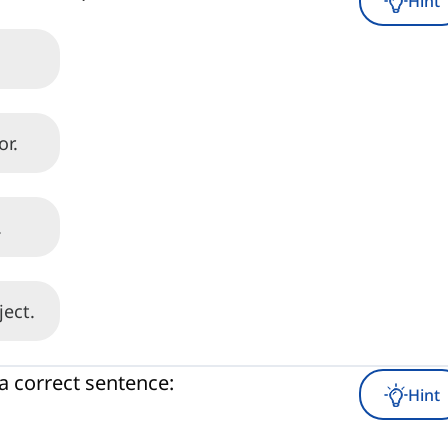
Hint
or.
.
ject.
a correct sentence:
Hint