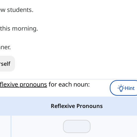
ew students.
 this morning.
ner.
self
eflexive pronouns
for each noun:
Hint
Reflexive Pronouns