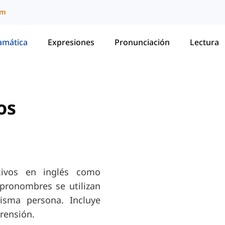
um
amática
Expresiones
Pronunciación
Lectura
os
xivos en inglés como
 pronombres se utilizan
isma persona. Incluye
rensión.