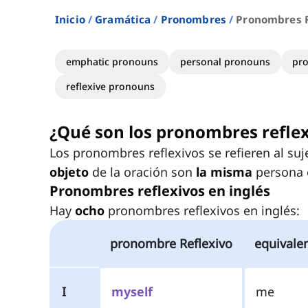
Inicio
Gramática
Pronombres
Pronombres R
emphatic pronouns
personal pronouns
pr
reflexive pronouns
¿Qué son los pronombres reflex
Los pronombres reflexivos se refieren al suj
objeto
de la oración son
la misma
persona 
Pronombres reflexivos en inglés
Hay
ocho
pronombres reflexivos en inglés:
pronombre Reflexivo
equivale
I
myself
me