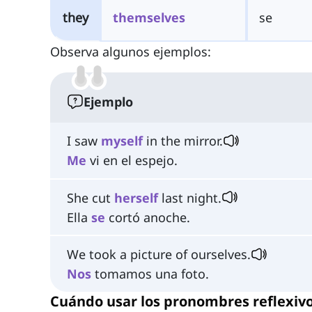
they
themselves
se
Observa algunos ejemplos:
Ejemplo
I saw
myself
in the mirror.
Me
vi en el espejo.
She cut
herself
last night.
Ella
se
cortó anoche.
We took a picture of ourselves.
Nos
tomamos una foto.
Cuándo usar los pronombres reflexiv