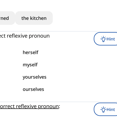
rned
the kitchen
ect reflexive pronoun
Hint
herself
myself
yourselves
ourselves
orrect reflexive pronoun
:
Hint