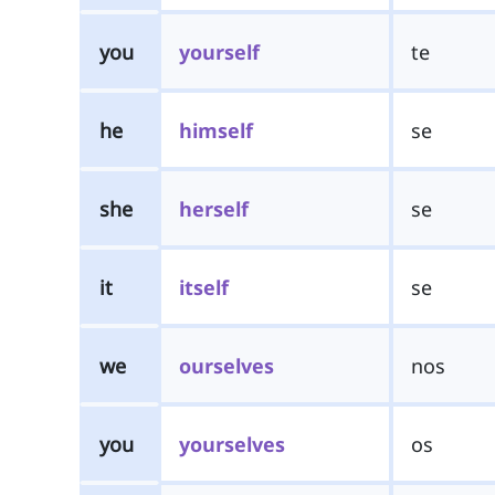
you
yourself
te
he
himself
se
she
herself
se
it
itself
se
we
ourselves
nos
you
yourselves
os