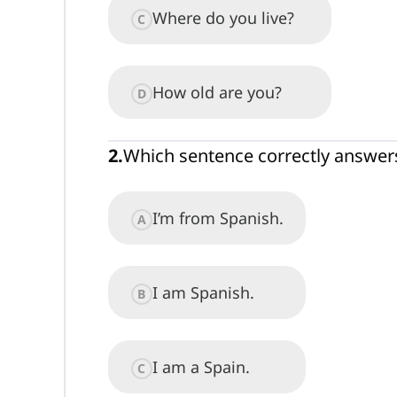
Where do you live?
C
How old are you?
D
2
.
Which sentence correctly answer
I’m from Spanish.
A
I am Spanish.
B
I am a Spain.
C