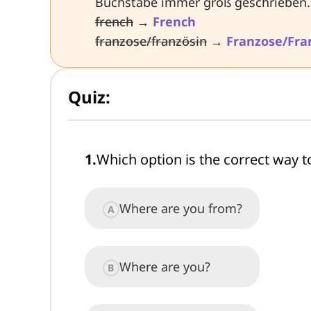
Buchstabe immer groß geschrieben.
french
→
French
franzose/französin
→
Franzose/Fra
Quiz:
1
.
Which option is the correct way 
Where are you from?
A
Where are you?
B