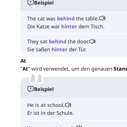
Beispiel
The cat was
behind
the table.
Die Katze war
hinter
dem Tisch.
They sat
behind
the door.
Sie saßen
hinter
der Tür.
At
"
At
" wird verwendet, um den genauen
Stan
Beispiel
He is
at
school.
Er ist
in
der Schule.