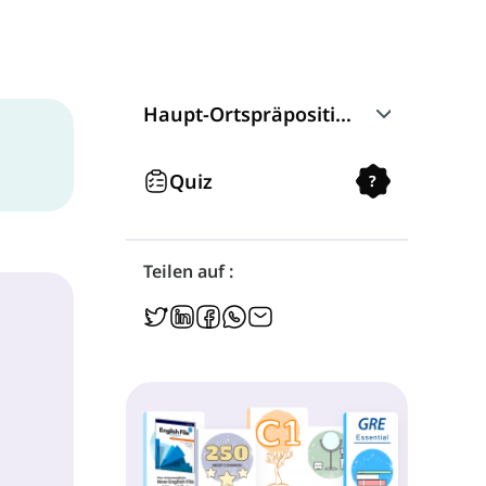
Haupt-Ortspräpositionen
In
Quiz
?
On
Teilen auf :
Under
Around
In Front of
Behind