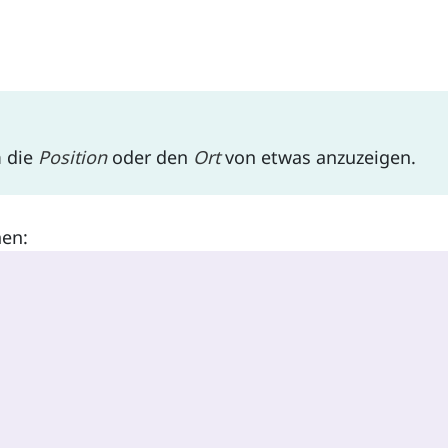
 die
Position
oder den
Ort
von etwas anzuzeigen.
nen: