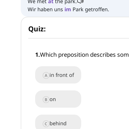
We met
at
the park.
Wir haben uns
im
Park getroffen.
Quiz:
1
.
Which preposition describes so
in front of
A
on
B
behind
C