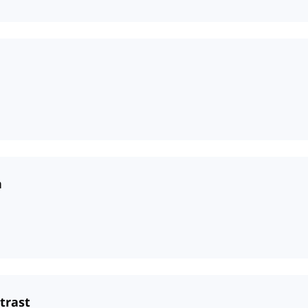
n
trast