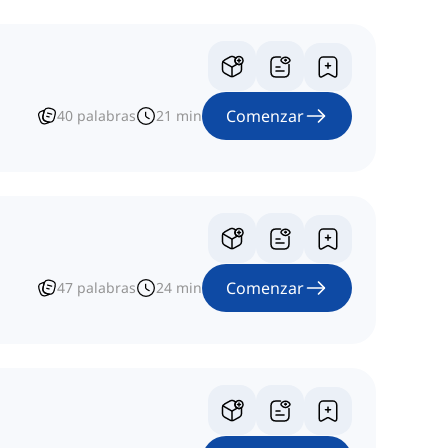
Comenzar
40
palabras
21
min
Comenzar
47
palabras
24
min