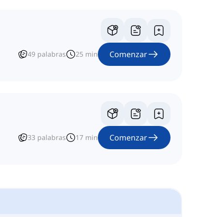
Comenzar
49
palabras
25
min
Comenzar
33
palabras
17
min