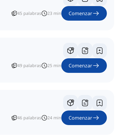
Comenzar
45
palabras
23
min
Comenzar
49
palabras
25
min
Comenzar
46
palabras
24
min