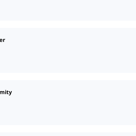
er
rmity