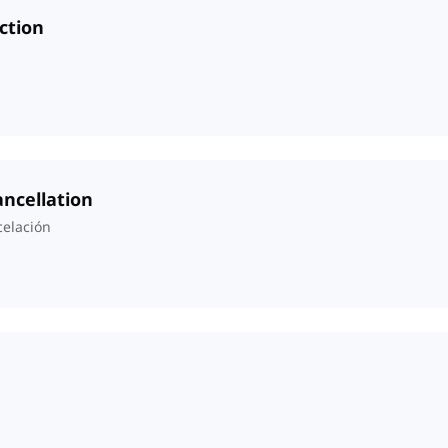
ction
ancellation
celación