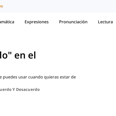
um
amática
Expresiones
Pronunciación
Lectura
o" en el
ue puedes usar cuando quieras estar de
uerdo Y Desacuerdo