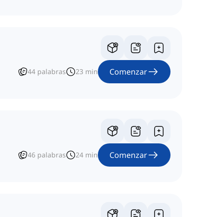
Comenzar
44
palabras
23
min
Comenzar
46
palabras
24
min