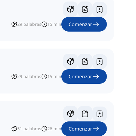
Comenzar
29
palabras
15
min
Comenzar
29
palabras
15
min
Comenzar
51
palabras
26
min