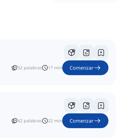
Comenzar
32
palabras
17
min
Comenzar
42
palabras
22
min