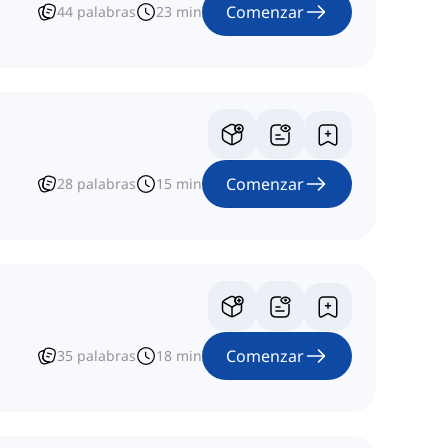
Comenzar
44
palabras
23
min
Comenzar
28
palabras
15
min
Comenzar
35
palabras
18
min