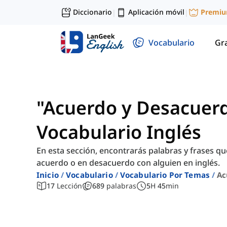
Diccionario
Aplicación móvil
Premi
|
|
Vocabulario
Gr
"Acuerdo y Desacuerd
Vocabulario Inglés
En esta sección, encontrarás palabras y frases q
acuerdo o en desacuerdo con alguien en inglés.
Inicio
Vocabulario
Vocabulario Por Temas
Ac
17
Lección
689
palabras
5
H
45
min