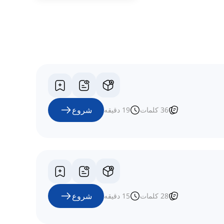
شروع
36
کلمات
19
دقیقه
شروع
28
کلمات
15
دقیقه