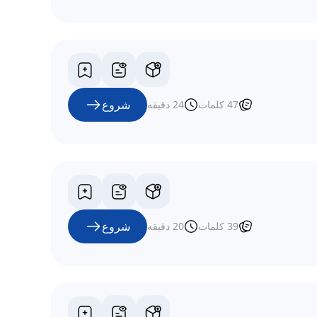
شروع
47
کلمات
24
دقیقه
شروع
39
کلمات
20
دقیقه