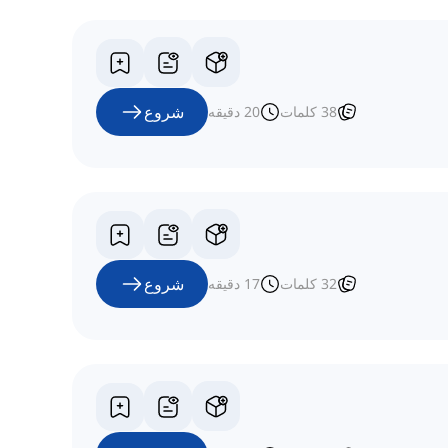
شروع
38
کلمات
20
دقیقه
شروع
32
کلمات
17
دقیقه