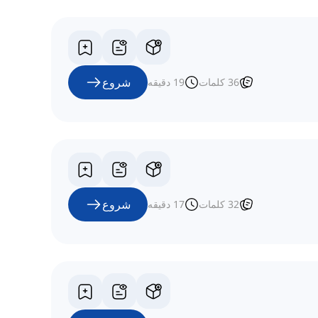
شروع
36
کلمات
19
دقیقه
شروع
32
کلمات
17
دقیقه