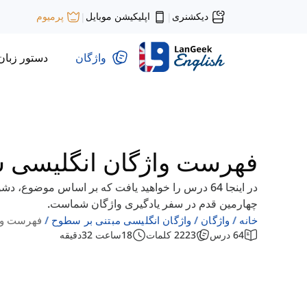
دیکشنری
اپلیکیشن موبایل
پرمیوم
|
|
واژگان
دستور زبان
فهرست واژگان انگلیسی سط
چهارمین قدم در سفر یادگیری واژگان شماست.
خانه
واژگان
واژگان انگلیسی مبتنی بر سطوح
فهرست واژ
64
درس
2223
کلمات
18
ساعت
32
دقیقه