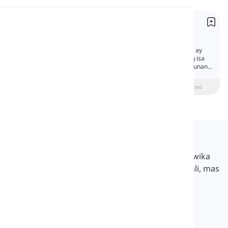
Pagbigkas
Ang Kasalukuyang Progresibong Panahunan
Present Continuous
Pagbabasa
Ang kasalukuyang progresibong panahunan ay
isang pangunahing panahunan . Karaniwang isa
ito sa mga unang panahunan na iyong natutunan
kapag nagsisimula kang mag-aral ng Ingles.
beginner
Katamtaman
Advanced
Langeek
Ang LanGeek ay isang platform sa pag-aaral ng wika
na tumutulong sa iyong matuto nang mas madali, mas
mabilis, at mas matalino.
info@langeek.co