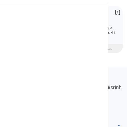
Phát âm
Thì hiện tại tiếp diễn
Present Continuous
Đọc
Thì hiện tại tiếp diễn là thì cơ bản. Nó thường là
một trong những thì đầu tiên bạn bắt đầu học khi
bạn mới bắt đầu học tiếng Anh.
beginner
Trung cấp
Nâng cao
Langeek
LanGeek là một nền tảng học ngôn ngữ giúp quá trình
học của bạn nhanh hơn và dễ dàng hơn.
info@langeek.co
Truy cập nhanh