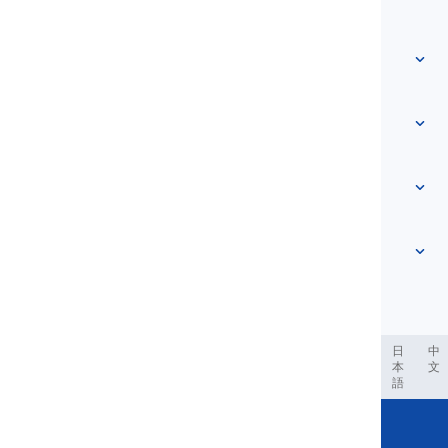
Trang chủ
Từ vựng
Về chúng tôi
Liên hệ chúng tôi
Dựa trên cấp độ
Trung tâm trợ giúp
Biểu đạt
Theo chủ đề
Bài kiểm tra năng lực
từ lóng
Thông dụng nhất
Ngữ pháp
cụm từ
Xem thêm
...
Cụm động từ
Câu
tục ngữ
Phát âm
Dấu câu và Chính tả
Xem thêm
...
Thì
Bảng chữ cái tiếng Anh
Động từ và Thể
Nguyên âm
Xem thêm
...
Phụ âm
العر
Filipino
فارسی
Indonesia
Deutsch
português
日
中
本
文
Khái niệm Ngữ âm học
語
Xem thêm
...