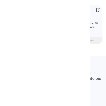
Pronuncia
Presente Continuo
Present Continuous
Lettura
Il tempo presente continuo è un tempo di base. Di
solito è uno dei primi tempi che inizi a imparare
quando cominci a studiare inglese.
beginner
Intermedio
Avanzato
Langeek
LanGeek è una piattaforma di apprendimento delle
lingue che rende il tuo processo di apprendimento più
veloce e facile.
info@langeek.co