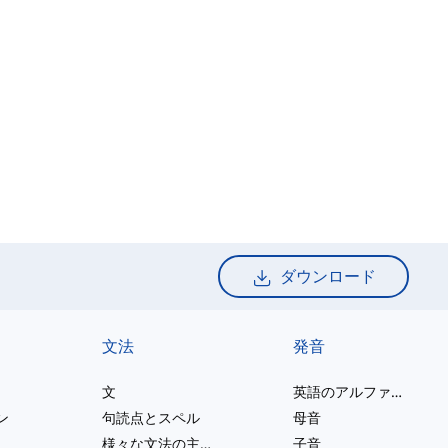
ダウンロード
文法
発音
文
英語のアルファベット
ン
句読点とスペル
母音
様々な文法の主題
子音