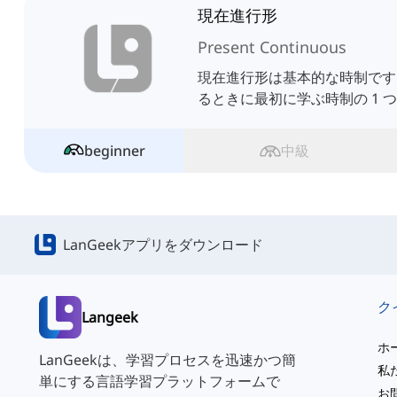
現在進行形
Present Continuous
現在進行形は基本的な時制です
るときに最初に学ぶ時制の 1 
beginner
中級
LanGeekアプリをダウンロード
Langeek
ホ
LanGeekは、学習プロセスを迅速かつ簡
私
単にする言語学習プラットフォームで
お