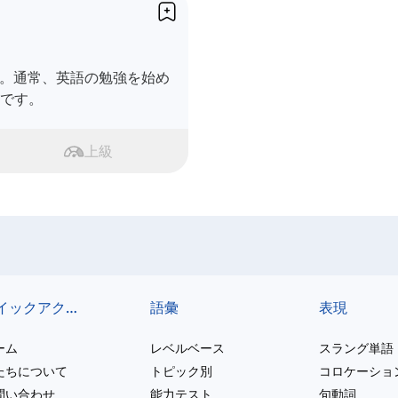
。通常、英語の勉強を始め
つです。
上級
クイックアクセス
語彙
表現
ーム
レベルベース
スラング単語
たちについて
トピック別
コロケーショ
問い合わせ
能力テスト
句動詞