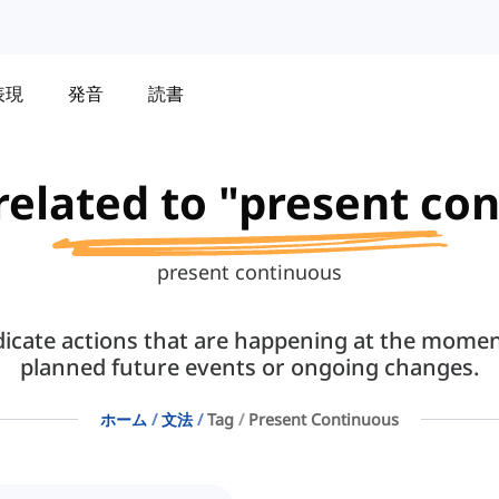
表現
発音
読書
 related to "present co
present continuous
dicate actions that are happening at the moment
planned future events or ongoing changes.
ホーム
文法
Tag
Present Continuous