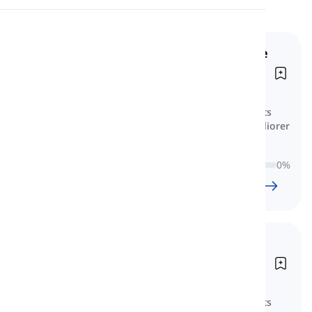
Prononciation
Vocabulaire Avancé pour le
Lecture
GRE
Advanced Vocabulary for the GRE
Il y a 26 leçons ici pour les candidats
sérieux au GRE qui souhaitent améliorer
leur vocabulaire pour un meilleur
résultat.
0
%
26
l
868
w
7
H
15
min
Vocabulaire Essentiel pour
le GRE
Essential Vocabulary for the GRE
Il y a 36 leçons ici pour les candidats