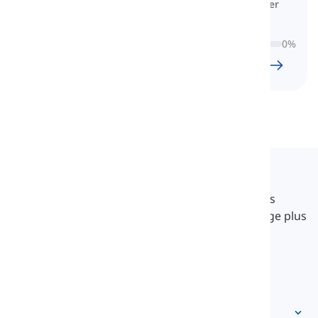
sérieux au GRE qui veulent améliorer
leur vocabulaire pour obtenir un
meilleur résultat.
0
%
36
l
1396
w
11
H
39
min
Langeek
LanGeek est une plateforme d'apprentissage des
langues qui rend votre processus d'apprentissage plus
rapide et plus facile.
info@langeek.co
Accès rapide