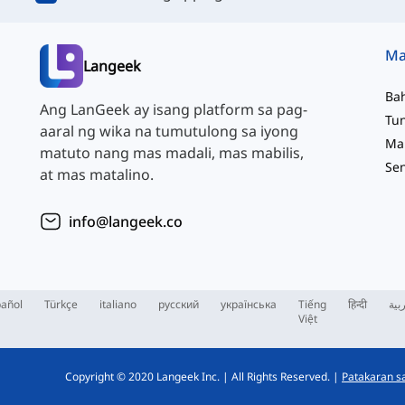
Langeek
Ba
Ang LanGeek ay isang platform sa pag-
aaral ng wika na tumutulong sa iyong
matuto nang mas madali, mas mabilis,
at mas matalino.
info@langeek.co
añol
Türkçe
italiano
русский
українська
Tiếng
हिन्दी
بية
Việt
Copyright © 2020 Langeek Inc.
|
All Rights Reserved.
|
Patakaran sa