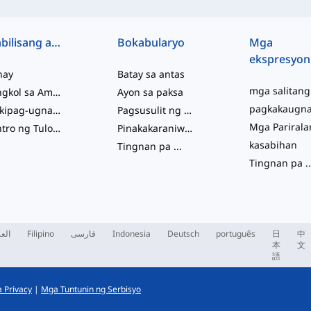
Mabilisang access
Bokabularyo
Mga
ekspresyon
hay
Batay sa antas
Tungkol sa Amin
Ayon sa paksa
Makipag-ugnayan sa Amin
Pagsusulit ng Kabihasaan
Sentro ng Tulong
Pinakakaraniwan
kasabihan
Tingnan pa
...
Tingnan pa
..
العر
Filipino
فارسی
Indonesia
Deutsch
português
日
中
本
文
語
 Privacy
|
Mga Tuntunin ng Serbisyo