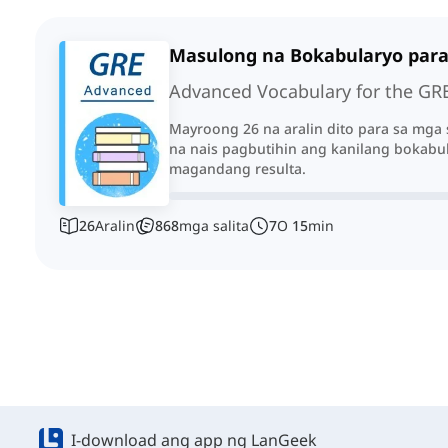
Masulong na Bokabularyo para
Advanced Vocabulary for the GR
Mayroong 26 na aralin dito para sa mga
na nais pagbutihin ang kanilang bokabu
magandang resulta.
26
Aralin
868
mga salita
7
O
15
min
I-download ang app ng LanGeek