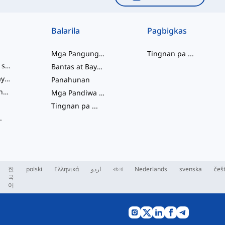
Balarila
Pagbigkas
Mga Pangungusap
Tingnan pa
...
mga salitang slang
Bantas at Baybay
pagkakaugnay ng salita
Panahunan
Mga Pariralang Pandiwa
Mga Pandiwa at Tinig
Tingnan pa
...
.
한
polski
Ελληνικά
اردو
বাংলা
Nederlands
svenska
češ
국
어