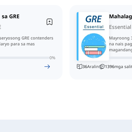
 sa GRE
Mahalag
E
Essential
 seryosong GRE contenders
Mayroong 3
laryo para sa mas
na nais pa
magandang 
0
%
36
Aralin
1396
mga sali