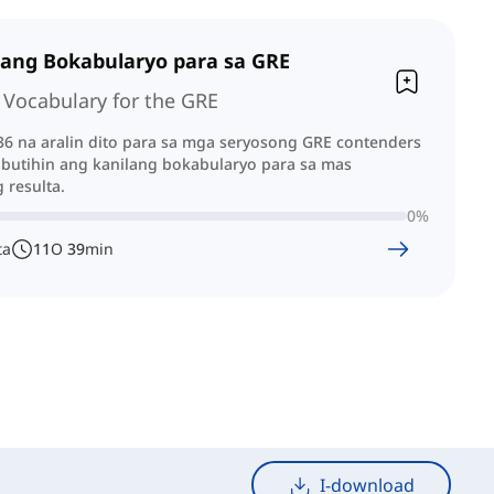
ang Bokabularyo para sa GRE
 Vocabulary for the GRE
6 na aralin dito para sa mga seryosong GRE contenders
gbutihin ang kanilang bokabularyo para sa mas
resulta.
0
%
ta
11
O
39
min
I-download