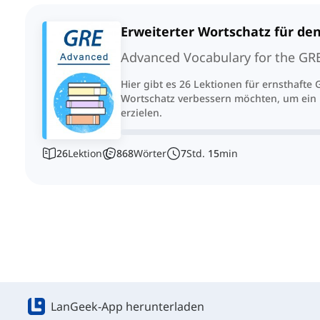
Erweiterter Wortschatz für de
Advanced Vocabulary for the GR
Hier gibt es 26 Lektionen für ernsthafte
Wortschatz verbessern möchten, um ein 
erzielen.
26
Lektion
868
Wörter
7
Std.
15
min
LanGeek-App herunterladen