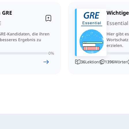
n GRE
Wichtige
E
Essential
 GRE-Kandidaten, die ihren
Hier gibt e
besseres Ergebnis zu
Wortschatz
erzielen.
0
%
36
Lektion
1396
Wörter