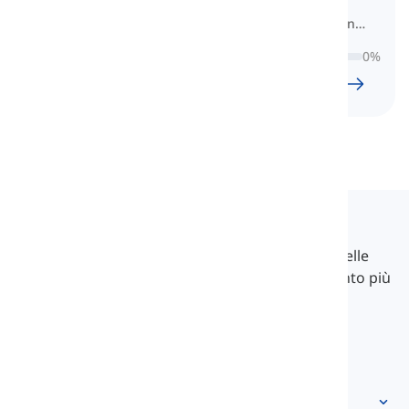
contendenti del GRE che vogliono
migliorare il loro vocabolario per un
risultato migliore.
0
%
36
l
1396
w
11
H
39
min
Langeek
LanGeek è una piattaforma di apprendimento delle
lingue che rende il tuo processo di apprendimento più
veloce e facile.
info@langeek.co
Accesso rapido