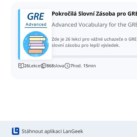
Pokročilá Slovní Zásoba pro GR
Advanced Vocabulary for the GR
Zde je 26 lekcí pro vážné uchazeče o GRE, 
slovní zásobu pro lepší výsledek.
26
Lekce
868
slova
7
hod.
15
min
Stáhnout aplikaci LanGeek