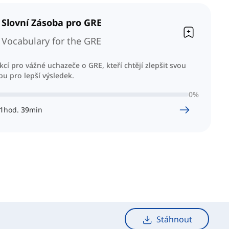
 Slovní Zásoba pro GRE
 Vocabulary for the GRE
ekcí pro vážné uchazeče o GRE, kteří chtějí zlepšit svou
bu pro lepší výsledek.
0
%
1
hod.
39
min
Stáhnout