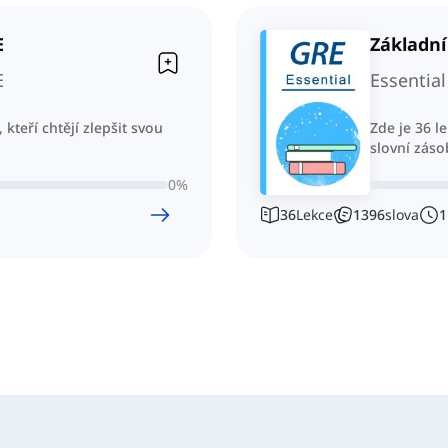
E
Základní
E
Essential
kteří chtějí zlepšit svou
Zde je 36 l
slovní záso
0
%
36
Lekce
1396
slova
1