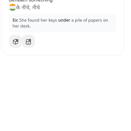
के नीचे, नीचे
Ex:
She found her keys
under
a pile of papers on
her desk.