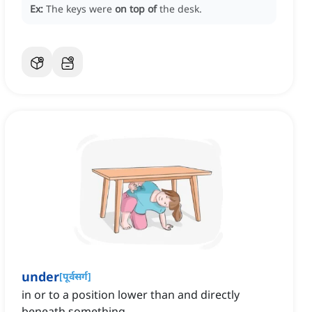
Ex:
The keys were
on top of
the desk.
under
[
पूर्वसर्ग
]
in or to a position lower than and directly
beneath something