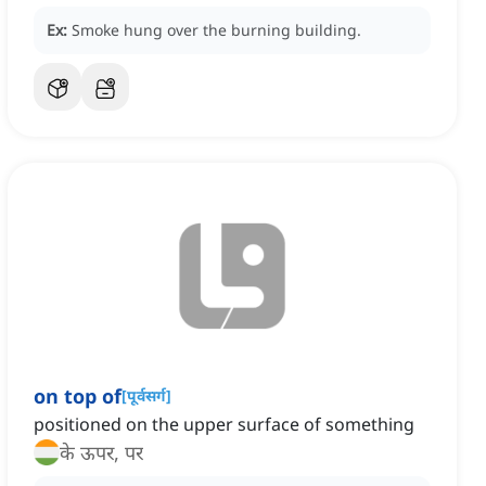
Ex:
Smoke hung over the burning building.
on top of
[
पूर्वसर्ग
]
positioned on the upper surface of something
के ऊपर, पर