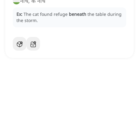
नीचे, के नीचे
Ex:
The cat found refuge
beneath
the table during
the storm.