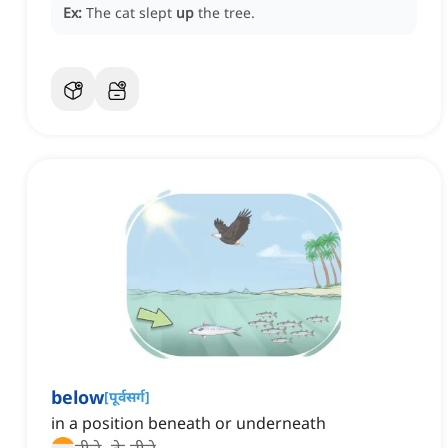
Ex:
The cat slept
up
the tree.
below
[
पूर्वसर्ग
]
in a position beneath or underneath