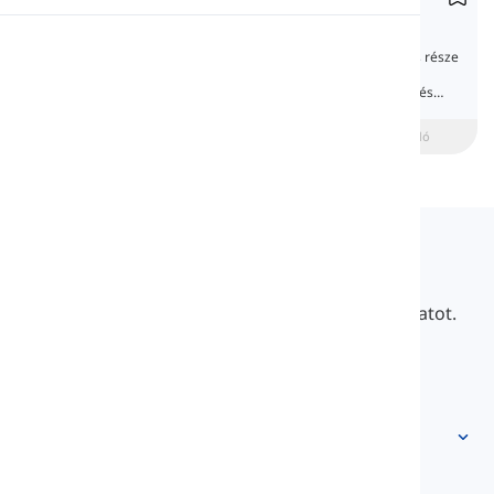
Money & Prices
Kiejtés
A pénzről és árakról való beszélgetés fontos része
a mindennapi nyelvhasználatnak. Itt
megtanulhatjuk, hogyan beszéljünk pénzről és
Olvasás
árakról.
beginner
Középhaladó
Haladó
Langeek
A LanGeek egy nyelvtanulási platform, amely
gyorsabbá és könnyebbé teszi a tanulási folyamatot.
info@langeek.co
Gyors hozzáférés
Kezdőlap