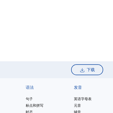
下载
语法
发音
句子
英语字母表
标点和拼写
元音
时态
辅音