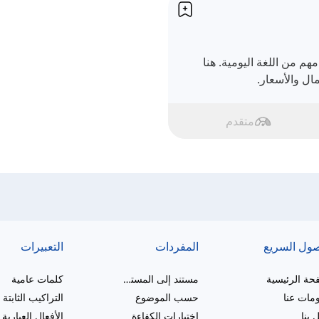
م من اللغة اليومية. هنا
مال والأسعار.
متقدم
صول السريع
المفردات
التعبيرات
حة الرئيسية
مستند إلى المستوى
كلمات عامية
مات عنا
حسب الموضوع
التراكيب الثابتة
 بنا
اختبارات الكفاءة
الأفعال العبارية