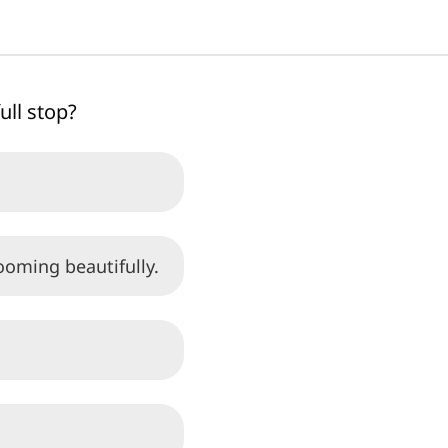
ull stop?
ooming beautifully.
.