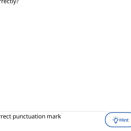
rectly?
rrect punctuation mark
Hint