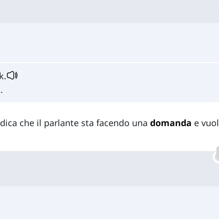
k.
.
ndica che il parlante sta facendo una
domanda
e vuo