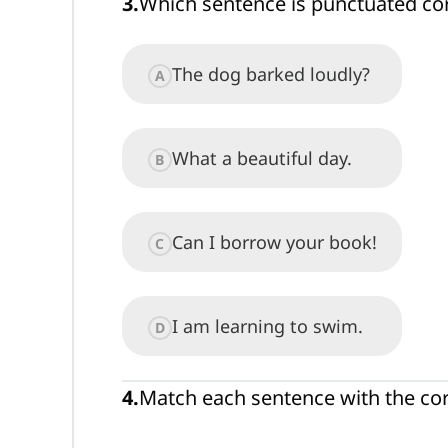
3
.
Which sentence is punctuated cor
The dog barked loudly?
A
What a beautiful day.
B
Can I borrow your book!
C
I am learning to swim.
D
4
.
Match each sentence with the co