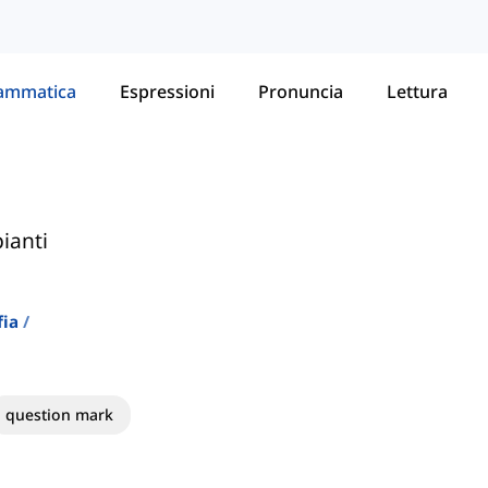
ammatica
Espressioni
Pronuncia
Lettura
pianti
fia
question mark