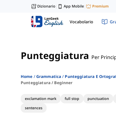
Dizionario
App Mobile
Premium
|
|
Vocabolario
Gr
Punteggiatura
Per Princi
Home
Grammatica
Punteggiatura E Ortogra
Punteggiatura / Beginner
exclamation mark
full stop
punctuation
sentences