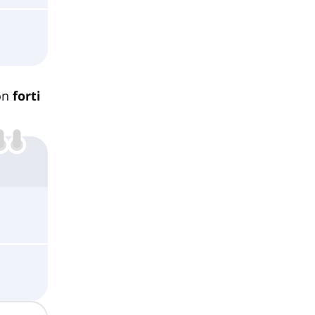
con
forti