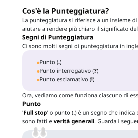
Cos'è la Punteggiatura?
La punteggiatura si riferisce a un insieme di
aiutare a rendere più chiaro il significato dell
Segni di Punteggiatura
Ci sono molti segni di punteggiatura in ingle
Punto (
.
)
Punto interrogativo (
?
)
Punto esclamativo (
!
)
Ora, vediamo come funziona ciascuno di ess
Punto
'
Full stop
' o punto (
.
) è un segno che indica
sono fatti e
verità generali
. Guarda i segue