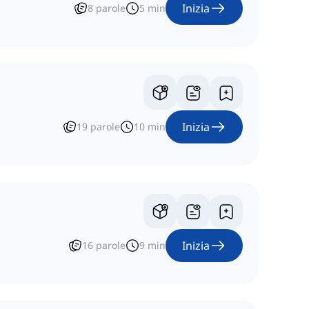
Inizia
8
parole
5
min
Inizia
19
parole
10
min
Inizia
16
parole
9
min