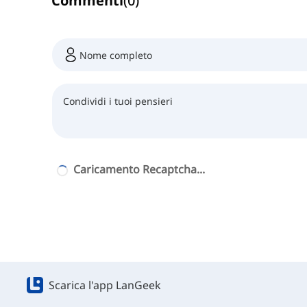
Commenti
(
0
)
Caricamento Recaptcha...
Scarica l'app LanGeek