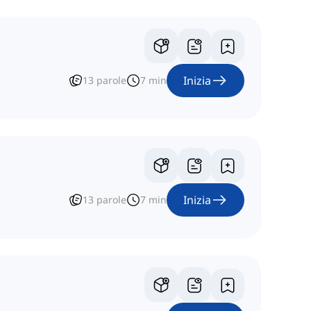
Inizia
13
parole
7
min
Inizia
13
parole
7
min