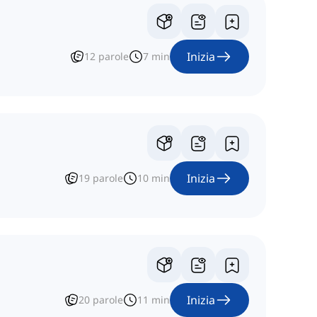
Inizia
12
parole
7
min
Inizia
19
parole
10
min
Inizia
20
parole
11
min