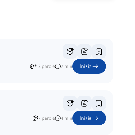
Inizia
12
parole
7
min
Inizia
7
parole
4
min