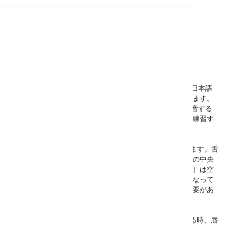
/ʒ/は英語の子音です。
英語の音 /ʒ/
発音
読書
音 /ʒ/ は日本語には存在しません。最も近い音としては、日本語
の「ジャ行」の音（例えば「じゃ」や「じ」）が挙げられます。
日本語には完全に一致する音はないため、英語の /ʒ/ を発音する
際には少し練習が必要です。しかし、意識して発音方法を練習す
れば、問題なく発音できるようになります。
図bのように、この音を作るには舌が重要な役割を果たします。舌
の中央部分を少し上げ、舌の先端はそのままにします。舌の中央
部分は口の屋根に触れません。また、口蓋垂（のどちんこ）は空
気が鼻に向かって流れるのを防いでいます。喉の円が赤くなって
いることに注目してください。これは声帯を振動させる必要があ
ることを示しています。つまり、この音は有声音です。
図aのように、唇と歯は少し離れており、この音を発音する時、唇