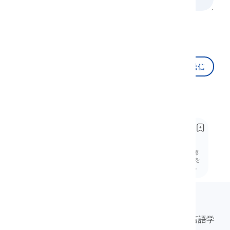
ReCAPTCHA を読み込んでいます...
送信
推奨
音 /ð/ の発音方法
How to Pronounce the /ð/ Sound
音 /ð/ について学びましょう。これは有声音の歯擦
音です。その発音方法と英語音韻論における役割を
理解し、正しい発音と使用方法を練習しましょう。
Langeek
LanGeekは、学習プロセスを迅速かつ簡単にする言語学