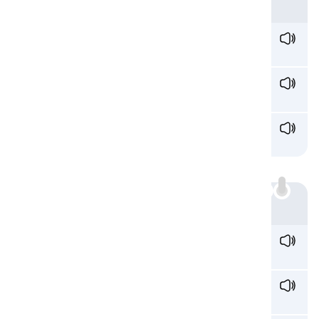
例
g
enre /ˈʒɑːn.rə/
ジャンル
mira
g
e /mɪˈrɑːʒ/
蜃気楼
presti
g
e /prɛˈstiːʒ/
名声
j:
例
bi
j
ou /biˈʒuː/
ビジュ
Di
j
on /diˈʒɔn/
ディジョン