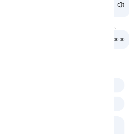
J
ean /ʒɑːn/
ジャン
聴いてみましょう
下記の音声ファイルを聴いて、/ʒ/の発音を学んでください。
0:00.00
0:00.00
コメント
(
0
)