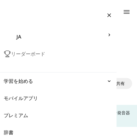
Togg
JA
リーダーボード
音 /ʒ/ の発音方法
学習を始める
in American English
共有
モバイルアプリ
表現
このレッスンでは、/ʒ/の音を正しく発音するために必要な発音器
プレミアム
文法
官の使い方を学びます。
/ʒ/はどんな音ですか？
辞書
語彙