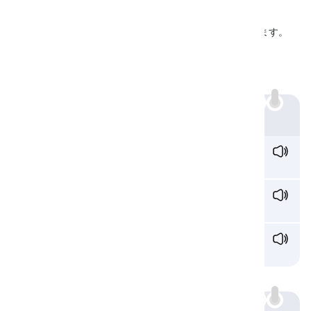
は/v/のように開かれますが、/i/のように形が保たれます。
図cでは、舌が口の中でどこにも接触しないことがわかります。
/ʒ/の音を出す文字
以下の文字が/ʒ/の音を表すものです：
s:
例
mea
s
ure /meʒ·ər/
測定
A
s
ia /eɪ.ʒə/
アジア
plea
su
re /pleʒ·ər/
喜び
g: