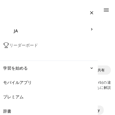
Togg
JA
リーダーボード
及物性
学習を始める
中級者向け
共有
モバイルアプリ
表現
英語の他動詞(transitive verb)と自動詞(intransitive verb)の違
い、目的語の有無、直接目的語・間接目的語を例文とともに解説
します。最後のクイズで理解度を確認しましょう。
プレミアム
文法
intransitive verbs
transitive verbs
transitivity
辞書
語彙