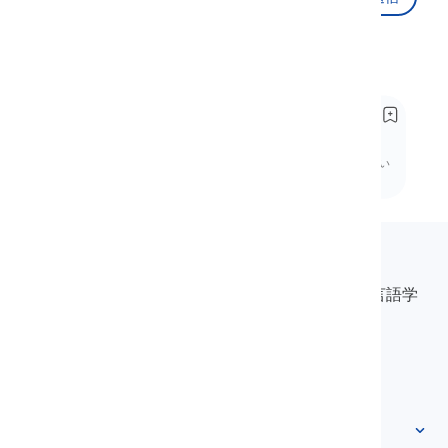
推奨
状態動詞と動作動詞
Action and State Verbs
英語の状態動詞と動作動詞の違いを、わかりやすい
説明、例文、文法クイズで学びましょう。
Langeek
LanGeekは、学習プロセスを迅速かつ簡単にする言語学
習プラットフォームです。
info@langeek.co
クイックアクセス