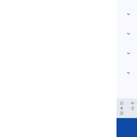
ホーム
語彙
私たちについて
お問い合わせ
レベルベース
ヘルプセンター
表現
トピック別
能力テスト
スラング単語
最も一般的
文法
コロケーション
もっと見る
...
句動詞
文
ことわざ
発音
句読点とスペル
もっと見る
...
様々な文法の主題
英語のアルファベット
文法的機能
母音
もっと見る
...
子音
العر
Filipino
فارسی
Indonesia
Deutsch
português
日
中
本
文
音韻的概念
語
もっと見る
...