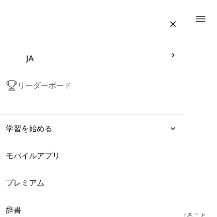
Togg
JA
リーダーボード
学習を始める
モバイルアプリ
表現
プレミアム
文法
English File 初歩単語リスト
辞書
語彙
ここでは、English File 初歩、第4版の単語リストを見つけること