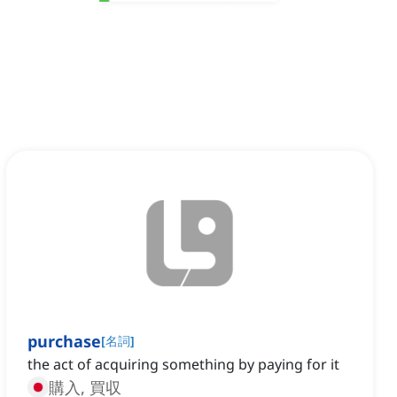
purchase
[
名詞
]
the act of acquiring something by paying for it
購入, 買収