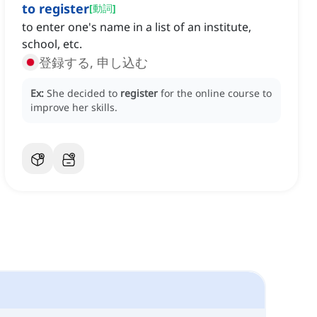
to register
[
動詞
]
to enter one's name in a list of an institute,
school, etc.
登録する, 申し込む
Ex:
She decided to
register
for the online course to
improve her skills.