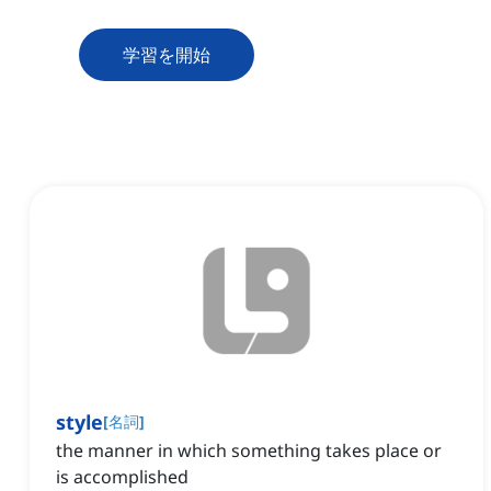
学習を開始
style
[
名詞
]
the manner in which something takes place or
is accomplished