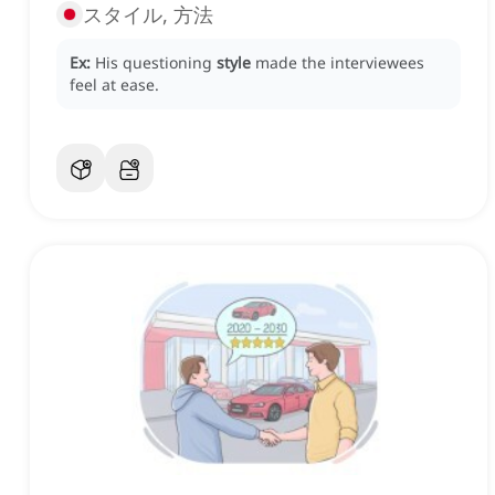
スタイル, 方法
Ex:
His questioning
style
made the interviewees
feel at ease.