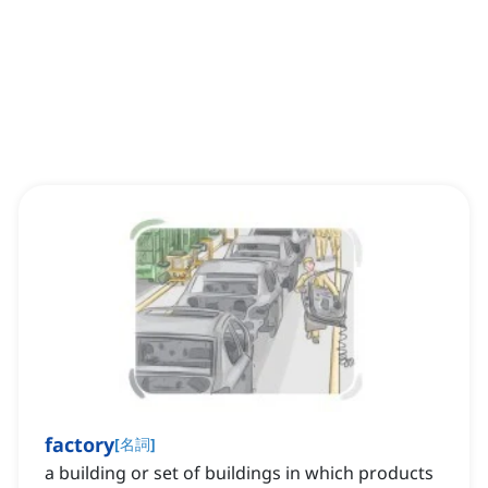
factory
[
名詞
]
a building or set of buildings in which products