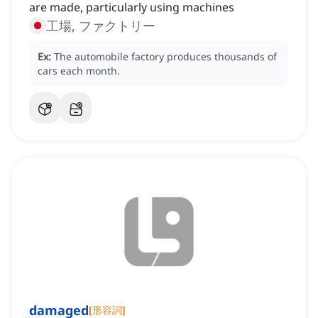
are made, particularly using machines
工場, ファクトリー
Ex:
The automobile factory produces thousands of
cars each month.
damaged
[
形容詞
]