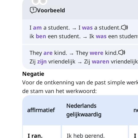
Voorbeeld
I
am
a student. → I
was
a student.
ik
ben
een student. → Ik
was
een studen
They
are
kind. → They
were
kind.
Zij
zijn
vriendelijk → Zij
waren
vriendelijk
Negatie
Voor de ontkenning van de past simple wer
de stam van het werkwoord:
Nederlands
affirmatief
n
gelijkwaardig
I ran.
Ik heb gerend.
I