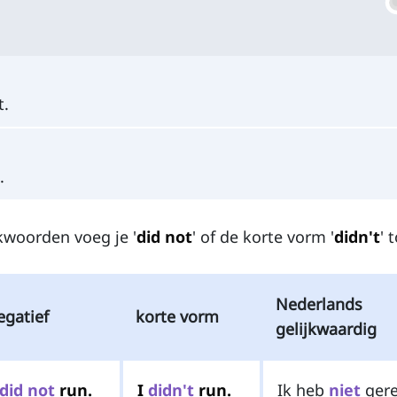
t.
.
kwoorden voeg je '
did not
' of de korte vorm '
didn't
' 
Nederlands
egatief
korte vorm
gelijkwaardig
did
not
run.
I
didn't
run.
Ik heb
niet
gere