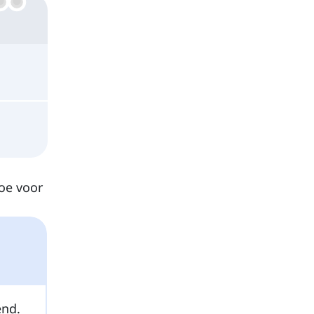
toe voor
nd.