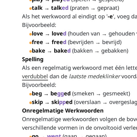
talk → talk
ed
(praten → gepraat)
Als het werkwoord al eindigt op '
-e
', voeg da
Bijvoorbeeld:
love → love
d
(houden van → gehouden 
free → free
d
(bevrijden → bevrijd)
bake → bake
d
(bakken → gebakken)
Spelling
Als een regelmatig werkwoord met één lett
verdubbel
dan de
laatste medeklinker
voorda
Bijvoorbeeld:
beg → be
gg
ed
(smeken → gesmeekt)
skip → ski
pp
ed
(overslaan → overgesla
Onregelmatige Werkwoorden
Onregelmatige werkwoorden volgen de bov
verschillende vormen in de onvoltooid verled
go →
went
(gaan → gegaan)