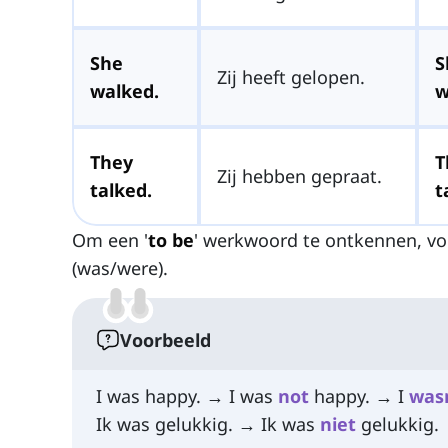
She
S
Zij heeft gelopen.
walked.
w
They
T
Zij hebben gepraat.
talked.
t
Om een '
to be
' werkwoord te ontkennen, vo
(was/were).
Voorbeeld
I was happy. → I was
not
happy. → I
was
Ik was gelukkig. → Ik was
niet
gelukkig.