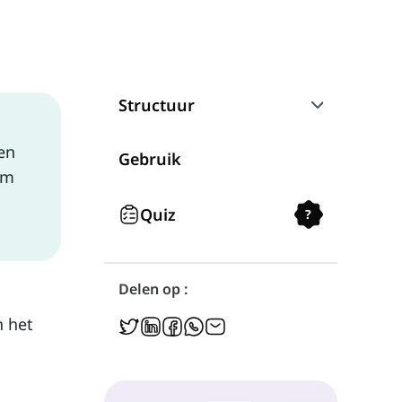
Structuur
en
Spelling
Gebruik
am
Onregelmatige Werkwoorden
Quiz
?
Onvoltooid Verleden Tijd van 'To Be'
Delen op :
Negatie
n het
Vragen