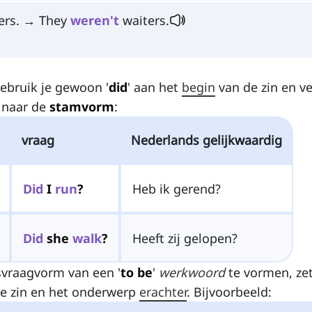
ers. → They
weren't
waiters.
ebruik je gewoon '
did
' aan het
begin
van de zin en v
 naar de
stamvorm
:
vraag
Nederlands gelijkwaardig
Did
I
run
?
Heb ik gerend?
Did
she
walk
?
Heeft zij gelopen?
svraagvorm van een '
to be
'
werkwoord
te vormen, zet
e zin en het onderwerp
erachter
. Bijvoorbeeld: