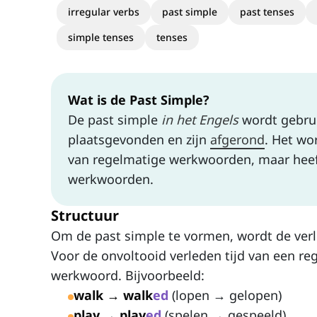
irregular verbs
past simple
past tenses
simple tenses
tenses
Wat is de Past Simple?
De past simple
in het Engels
wordt gebrui
plaatsgevonden en zijn
afgerond
. Het wo
van regelmatige werkwoorden, maar heef
werkwoorden.
Structuur
Om de past simple te vormen, wordt de ver
Voor de onvoltooid verleden tijd van een re
werkwoord. Bijvoorbeeld:
walk → walk
ed
(lopen → gelopen)
play → play
ed
(spelen → gespeeld)