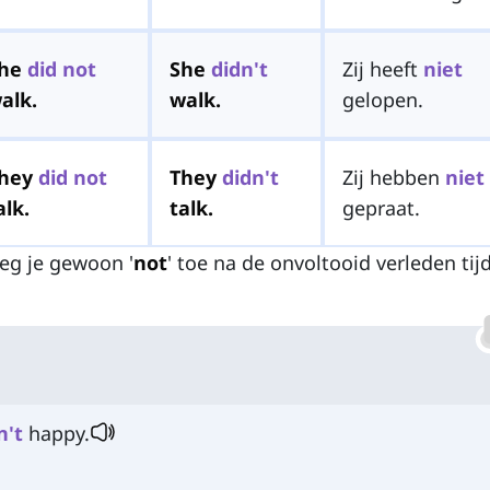
he
did
not
She
didn't
Zij heeft
niet
alk.
walk.
gelopen.
hey
did
not
They
didn't
Zij hebben
niet
alk.
talk.
gepraat.
eg je gewoon '
not
' toe na de onvoltooid verleden ti
n't
happy.