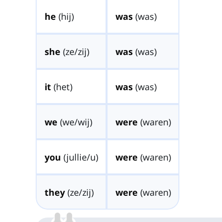
he
(hij)
was
(was)
she
(ze/zij)
was
(was)
it
(het)
was
(was)
we
(we/wij)
were
(waren)
you
(jullie/u)
were
(waren)
they
(ze/zij)
were
(waren)