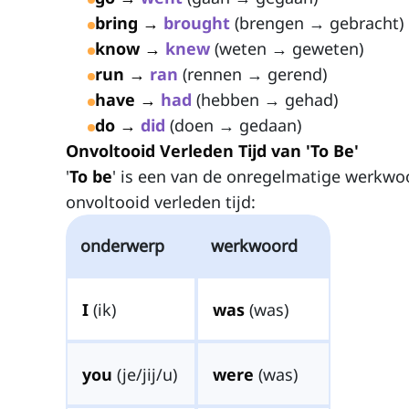
bring →
brought
(brengen → gebracht)
know →
knew
(weten → geweten)
run →
ran
(rennen → gerend)
have →
had
(hebben → gehad)
do →
did
(doen → gedaan)
Onvoltooid Verleden Tijd van 'To Be'
'
To be
' is een van de onregelmatige werkwo
onvoltooid verleden tijd:
onderwerp
werkwoord
I
(ik)
was
(was)
you
(je/jij/u)
were
(was)