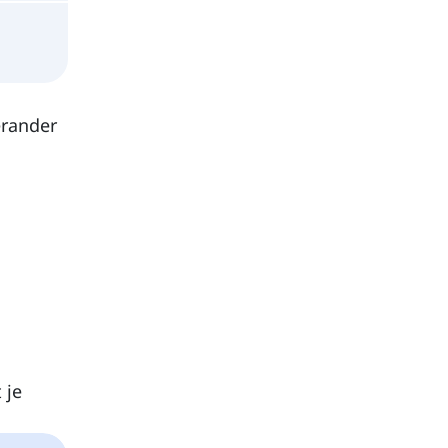
erander
 je