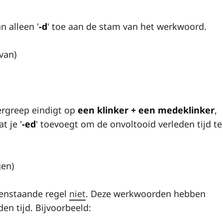
n alleen '
-d
' toe aan de stam van het werkwoord.
van)
ergreep eindigt op
een klinker + een medeklinker
,
t je '
-ed
' toevoegt om de onvoltooid verleden tijd t
gen)
enstaande regel
niet
. Deze werkwoorden hebben
en tijd. Bijvoorbeeld: