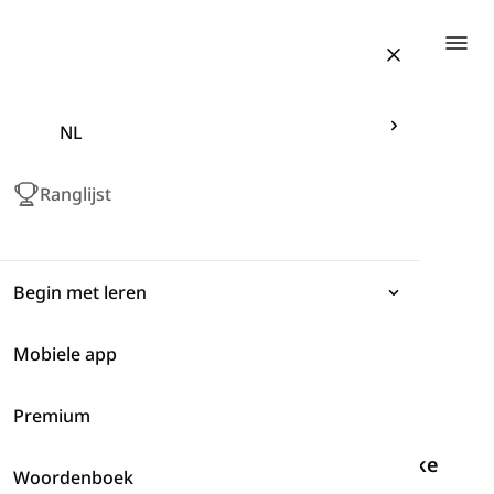
Togg
NL
Ranglijst
Begin met leren
Mobiele app
Uitdrukkingen
Premium
Grammatica
Woorden gerelateerd aan "Persoonlijke
Woordenboek
Woordenlijst