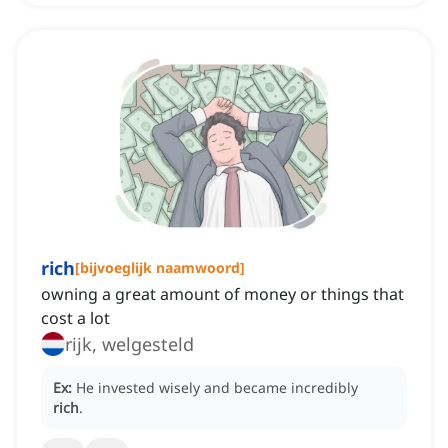
rich
[
bijvoeglijk naamwoord
]
owning a great amount of money or things that
cost a lot
rijk, welgesteld
Ex:
He invested wisely and became incredibly
rich
.