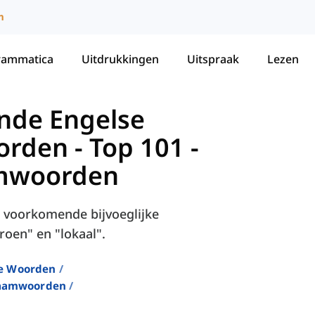
m
rammatica
Uitdrukkingen
Uitspraak
Lezen
nde Engelse
orden
-
Top 101 -
amwoorden
st voorkomende bijvoeglijke
roen" en "lokaal".
e Woorden
Naamwoorden