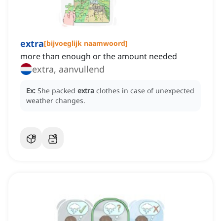
extra
[
bijvoeglijk naamwoord
]
more than enough or the amount needed
extra, aanvullend
Ex:
She packed
extra
clothes in case of unexpected
weather changes.