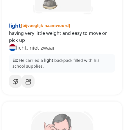
light
[
bijvoeglijk naamwoord
]
having very little weight and easy to move or
pick up
licht, niet zwaar
Ex:
He carried a
light
backpack filled with his
school supplies.