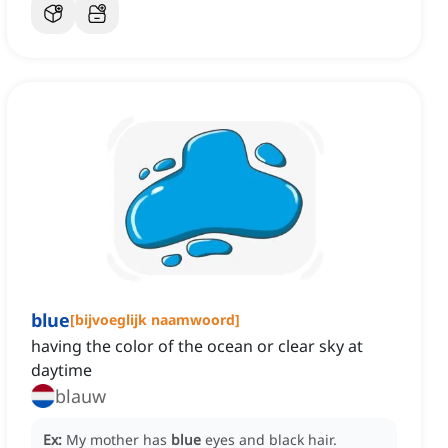
blue
[
bijvoeglijk naamwoord
]
having the color of the ocean or clear sky at
daytime
blauw
Ex:
My mother has
blue
eyes and black hair.