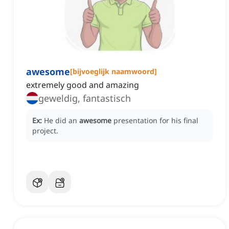
awesome
[
bijvoeglijk naamwoord
]
extremely good and amazing
geweldig, fantastisch
Ex:
He did an
awesome
presentation for his final
project.