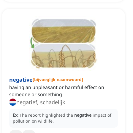
negative
[
bijvoeglijk naamwoord
]
having an unpleasant or harmful effect on
someone or something
negatief, schadelijk
Ex:
The report highlighted the
negative
impact of
pollution on wildlife.