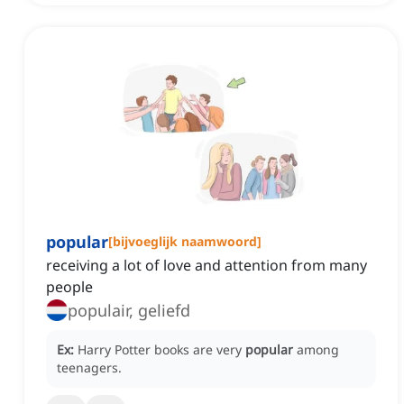
popular
[
bijvoeglijk naamwoord
]
receiving a lot of love and attention from many
people
populair, geliefd
Ex:
Harry Potter books are very
popular
among
teenagers.