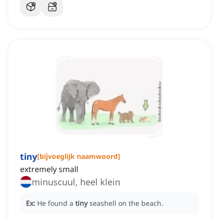
tiny
[
bijvoeglijk naamwoord
]
extremely small
minuscuul, heel klein
Ex:
He found a
tiny
seashell on the beach.