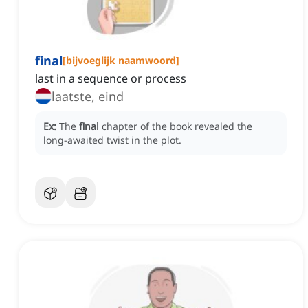
final
[
bijvoeglijk naamwoord
]
last in a sequence or process
laatste, eind
Ex:
The
final
chapter of the book revealed the
long-awaited twist in the plot.