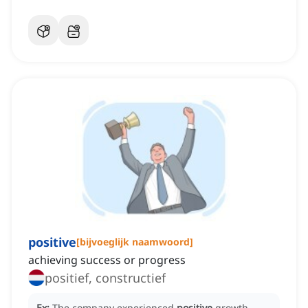
positive
[
bijvoeglijk naamwoord
]
achieving success or progress
positief, constructief
Ex:
The company experienced
positive
growth