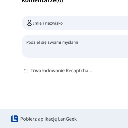
Komentarze
(
0
)
Trwa ładowanie Recaptcha...
Pobierz aplikację LanGeek