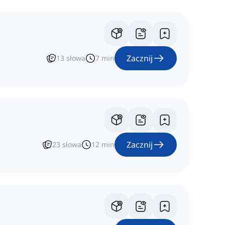
Zacznij
13
słowa
7
min
Zacznij
23
słowa
12
min