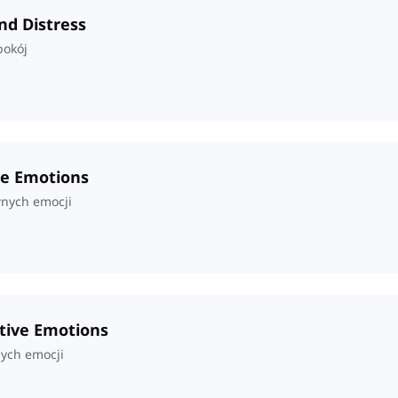
and Distress
pokój
ive Emotions
nych emocji
ative Emotions
ych emocji