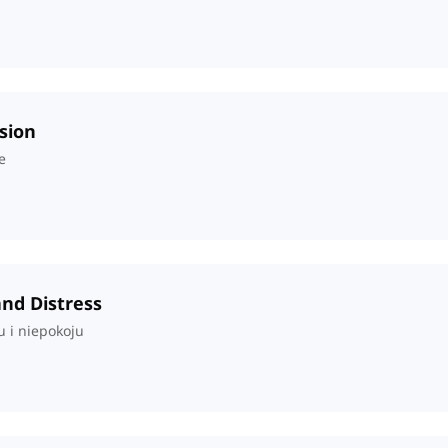
sion
e
and Distress
 i niepokoju