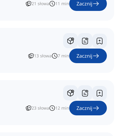
Zacznij
21
słowa
11
min
Zacznij
13
słowa
7
min
Zacznij
23
słowa
12
min