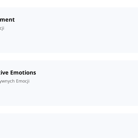
tement
ji
tive Emotions
ywnych Emocji
u