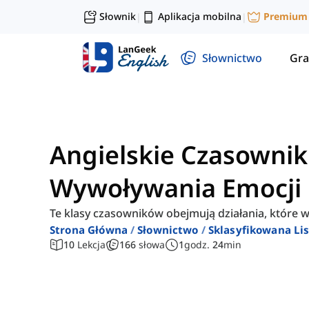
Słownik
Aplikacja mobilna
Premium
|
|
Słownictwo
Gra
Angielskie Czasownik
Wywoływania Emocji
Te klasy czasowników obejmują działania, które w
Strona Główna
Słownictwo
Sklasyfikowana Lis
10
Lekcja
166
słowa
1
godz.
24
min