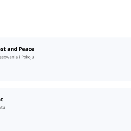
est and Peace
esowania i Pokoju
ht
ytu