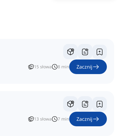
Zacznij
15
słowa
8
min
Zacznij
13
słowa
7
min