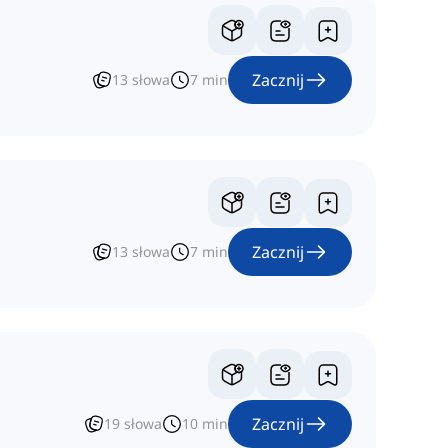
Zacznij
13
słowa
7
min
Zacznij
13
słowa
7
min
Zacznij
19
słowa
10
min