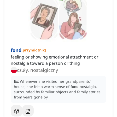
fond
[
przymiotnik
]
feeling or showing emotional attachment or
nostalgia toward a person or thing
czuły, nostalgiczny
Ex:
Whenever she visited her grandparents'
house, she felt a warm sense of
fond
nostalgia,
surrounded by familiar objects and family stories
from years gone by.