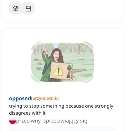
opposed
[
przymiotnik
]
trying to stop something because one strongly
disagrees with it
przeciwny, sprzeciwiający się