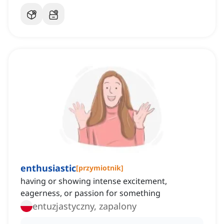
enthusiastic
[
przymiotnik
]
having or showing intense excitement,
eagerness, or passion for something
entuzjastyczny, zapalony