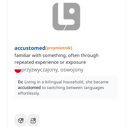
accustomed
[
przymiotnik
]
familiar with something, often through
repeated experience or exposure
przyzwyczajony, oswojony
Ex:
Living in a bilingual household, she became
accustomed
to switching between languages
effortlessly.