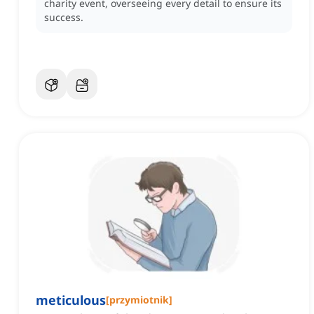
charity event, overseeing every detail to ensure its
success.
meticulous
[
przymiotnik
]