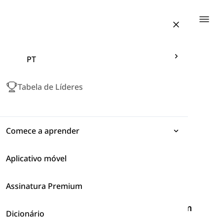
Togg
PT
Tabela de Líderes
Comece a aprender
Aplicativo móvel
Expressões
Assinatura Premium
Gramática
Provérbios ingleses relacionados com
Dicionário
Vocabulário