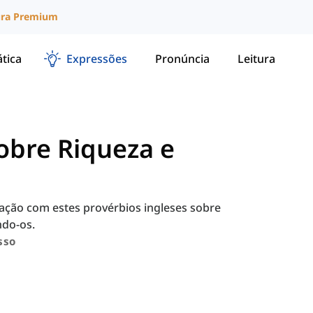
ura Premium
tica
Expressões
Pronúncia
Leitura
obre Riqueza e
ação com estes provérbios ingleses sobre
ndo-os.
sso