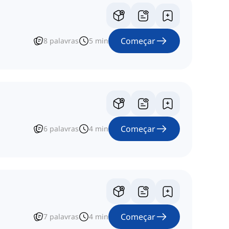
Começar
8
palavras
5
min
Começar
6
palavras
4
min
Começar
7
palavras
4
min