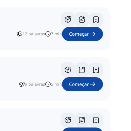
Começar
12
palavras
7
min
Começar
9
palavras
5
min