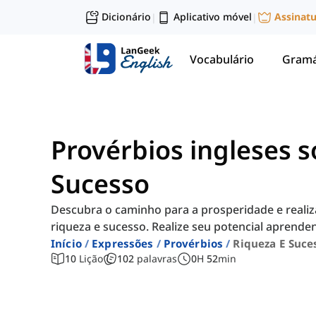
Dicionário
Aplicativo móvel
Assinat
|
|
Vocabulário
Gramá
Provérbios ingleses s
Sucesso
Descubra o caminho para a prosperidade e realiz
riqueza e sucesso. Realize seu potencial aprende
Início
Expressões
Provérbios
Riqueza E Suce
10
Lição
102
palavras
0
H
52
min