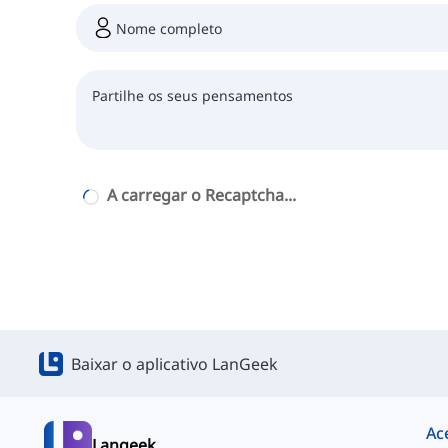
A carregar o Recaptcha...
Baixar o aplicativo LanGeek
Ac
Langeek