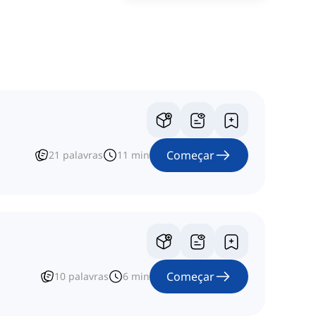
Começar
21
palavras
11
min
Começar
10
palavras
6
min