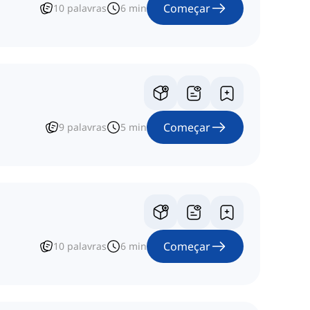
Começar
10
palavras
6
min
Começar
9
palavras
5
min
Começar
10
palavras
6
min