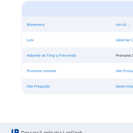
Movement
Hai să ...
Luni
Adverbe 
Adverbe de Timp și Frecvență
Pronume S
Pronume comune
Alte Pron
Alte Prepoziții
Determinan
Descarcă aplicația LanGeek