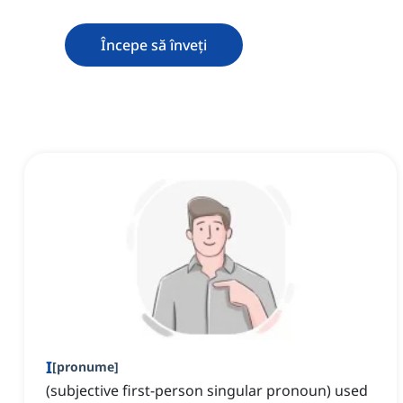
Începe să înveți
I
[
pronume
]
(subjective first-person singular pronoun) used