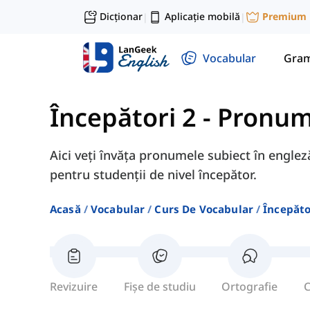
Dicționar
Aplicație mobilă
Premium
|
|
Vocabular
Gram
Începători 2
-
Pronum
Aici veți învăța pronumele subiect în engleză,
pentru studenții de nivel începător.
Acasă
Vocabular
Curs De Vocabular
Începăto
Revizuire
Fișe de studiu
Ortografie
C