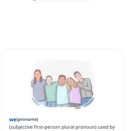
we
[
pronume
]
(subjective first-person plural pronoun) used by