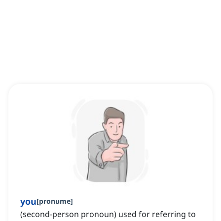
you
[
pronume
]
(second-person pronoun) used for referring to