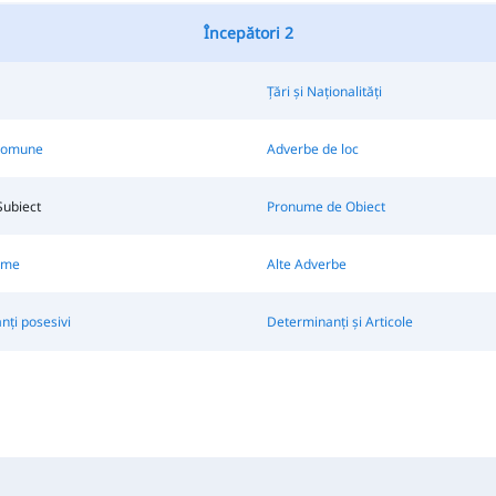
Începători 2
Țări și Naționalități
Comune
Adverbe de loc
ubiect
Pronume de Obiect
ume
Alte Adverbe
ți posesivi
Determinanți și Articole