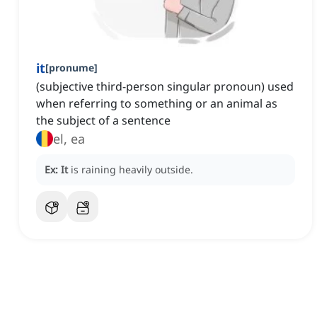
it
[
pronume
]
(subjective third-person singular pronoun) used
when referring to something or an animal as
the subject of a sentence
el, ea
Ex:
It
is raining heavily outside.