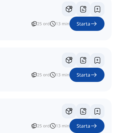
Starta
25
ord
13
min
Starta
25
ord
13
min
Starta
25
ord
13
min