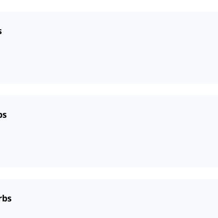
s
bs
rbs