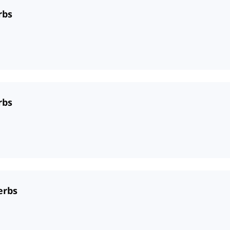
rbs
rbs
erbs