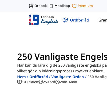
Ordbok
Mobilapp
Premium
|
|
Ordförråd
Gra
250 Vanligaste Engel
Här kan du lära dig de 250 vanligaste engelska par
vilket gör din inlärningsprocess mycket enklare.
Hem
Ordförråd
Vanligaste Orden
250 Vanlig
10
Lektion
250
ord
2
tim.
6
min