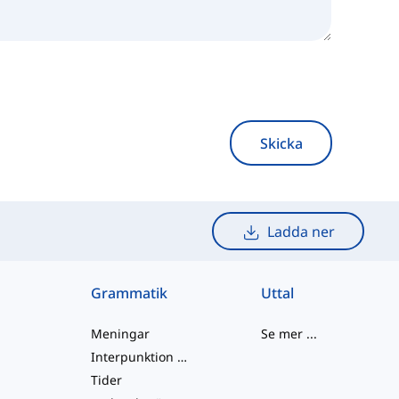
Skicka
Ladda ner
Grammatik
Uttal
Meningar
Se mer
...
Interpunktion och Stavning
Tider