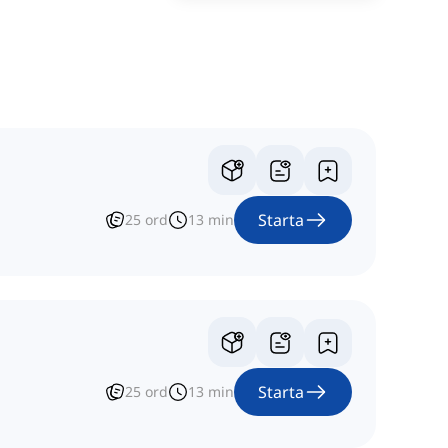
Starta
25
ord
13
min
Starta
25
ord
13
min