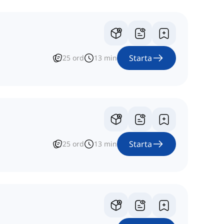
Starta
25
ord
13
min
Starta
25
ord
13
min