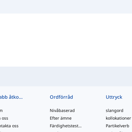
Snabb åtkomst
Ordförråd
Uttryck
m
Nivåbaserad
slangord
 oss
Efter ämne
kollokationer
takta oss
Färdighetstester
Partikelverb