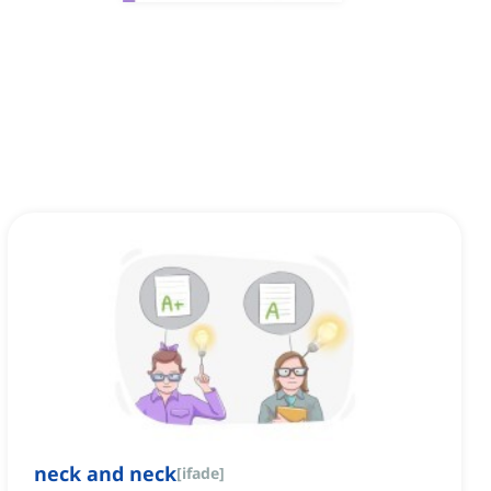
neck and neck
[
ifade
]