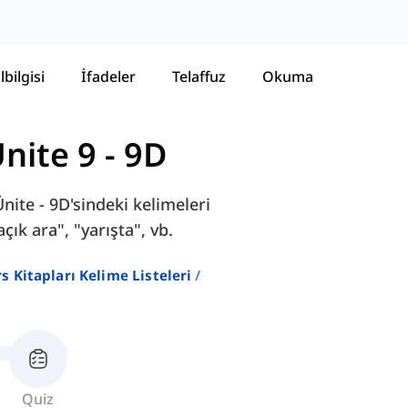
lbilgisi
İfadeler
Telaffuz
Okuma
nite 9 - 9D
nite - 9D'sindeki kelimeleri
ık ara", "yarışta", vb.
ers Kitapları Kelime Listeleri
Quiz