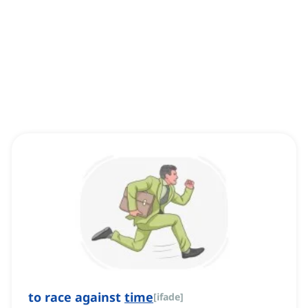
to race against
time
[
ifade
]