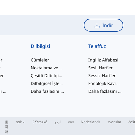
İndir
Dilbilgisi
Telaffuz
er
Cümleler
İngiliz Alfabesi
r
Noktalama ve Yazım
Sesli Harfler
ler
Çeşitli Dilbilgisi Konuları
Sessiz Harfler
Dilbilgisel İşlevler
Fonolojik Kavramlar
Daha fazlasını gör
...
Daha fazlasını gör
...
Daha fazlasını gör
...
한
polski
Ελληνικά
اردو
বাংলা
Nederlands
svenska
češ
국
어