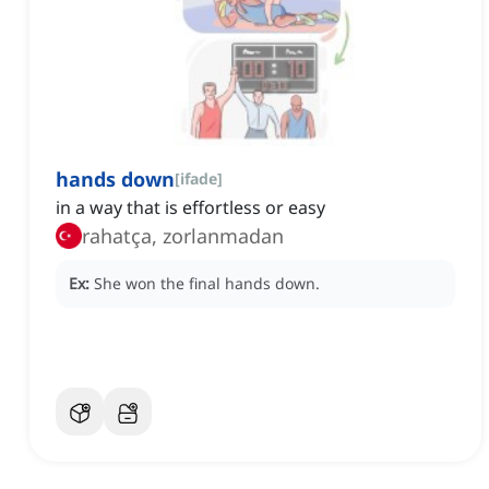
hands down
[
ifade
]
in a way that is effortless or easy
rahatça, zorlanmadan
Ex:
She won the final hands down.