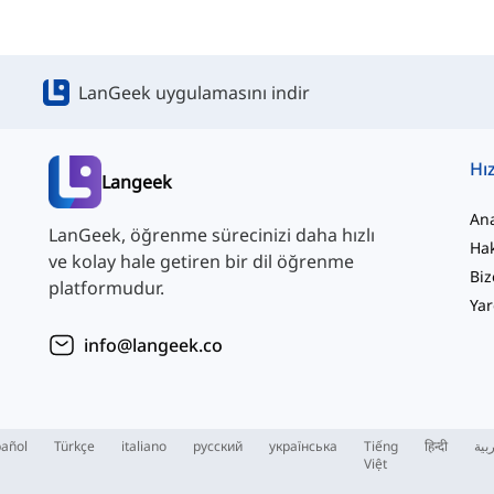
LanGeek uygulamasını indir
Hız
Langeek
An
LanGeek, öğrenme sürecinizi daha hızlı
Ha
ve kolay hale getiren bir dil öğrenme
Biz
platformudur.
Yar
info@langeek.co
añol
Türkçe
italiano
русский
українська
Tiếng
हिन्दी
بية
Việt