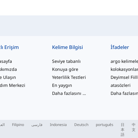
lı Erişim
Kelime Bilgisi
İfadeler
asayfa
Seviye tabanlı
argo kelimel
kkımızda
Konuya göre
kolokasyonla
e Ulaşın
Yeterlilik Testleri
Deyimsel Fiil
dım Merkezi
En yaygın
atasözleri
Daha fazlasını gör
...
العر
Filipino
فارسی
Indonesia
Deutsch
português
日
中
本
文
語