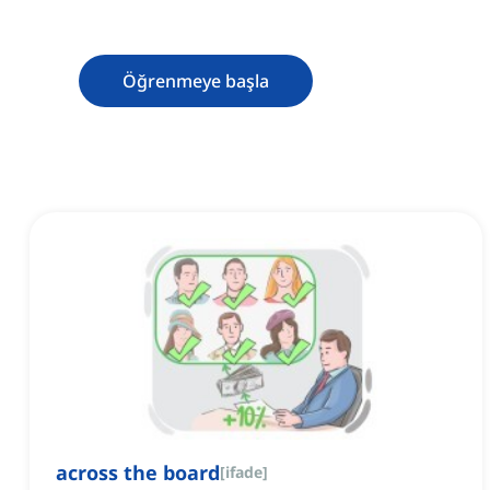
Öğrenmeye başla
across the board
[
ifade
]