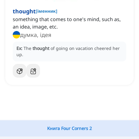
thought
[
іменник
]
something that comes to one's mind, such as,
an idea, image, etc.
думка, ідея
Ex:
The
thought
of going on vacation cheered her
up.
Книга Four Corners 2