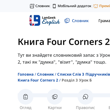
Словник
Мобільний додаток
Прем
|
|
Словник
Грам
Книга Four Corners 2
Тут ви знайдете словниковий запас з Урок
2, такі як "думка", "візит", "думка" тощо.
Головна
Словник
Списки Слів З Підручників
Книга Four Corners 2
Розділ 3 Урок Б
Огляд
Картки
Правопис