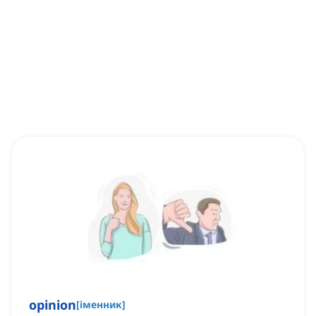
opinion
[
іменник
]