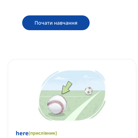
Почати навчання
here
[
прислівник
]