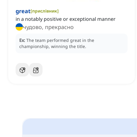
great
[
прислівник
]
in a notably positive or exceptional manner
чудово, прекрасно
Ex:
The team performed great in the
championship, winning the title.