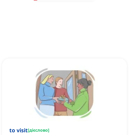
to visit
[
дієслово
]