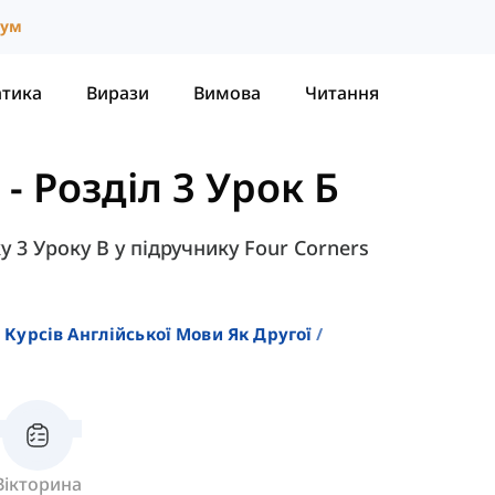
іум
атика
Вирази
Вимова
Читання
-
Розділ 3 Урок Б
у 3 Уроку B у підручнику Four Corners
 Курсів Англійської Мови Як Другої
Вікторина