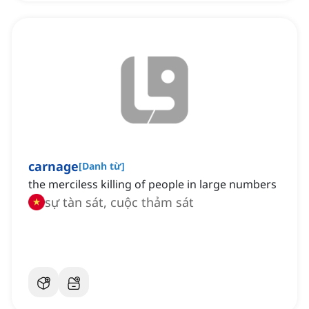
carnage
[
Danh từ
]
the merciless killing of people in large numbers
sự tàn sát, cuộc thảm sát