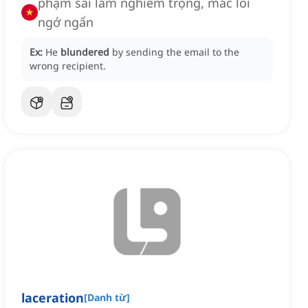
phạm sai lầm nghiêm trọng, mắc lỗi
ngớ ngẩn
Ex:
He
blundered
by sending the email to the
wrong recipient.
laceration
[
Danh từ
]