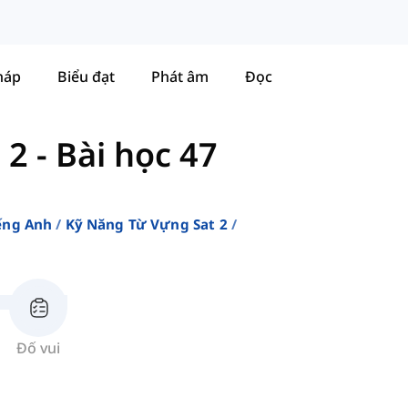
háp
Biểu đạt
Phát âm
Đọc
 2
-
Bài học 47
ếng Anh
Kỹ Năng Từ Vựng Sat 2
Đố vui