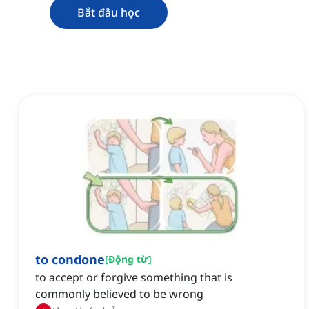
Bắt đầu học
to condone
[
Động từ
]
to accept or forgive something that is
commonly believed to be wrong