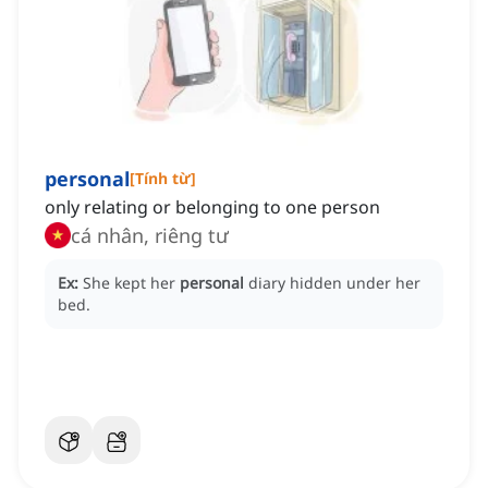
personal
[
Tính từ
]
only relating or belonging to one person
cá nhân, riêng tư
Ex:
She kept her
personal
diary hidden under her
bed.