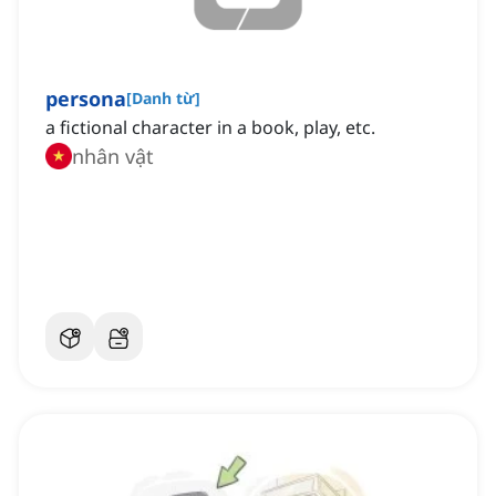
persona
[
Danh từ
]
a fictional character in a book, play, etc.
nhân vật