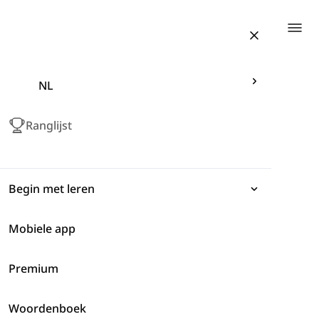
Togg
NL
Ranglijst
Begin met leren
Mobiele app
Uitdrukkingen
SAT Woordvaardigheden 2
-
Les 47
Premium
Grammatica
Woordenboek
Woordenlijst