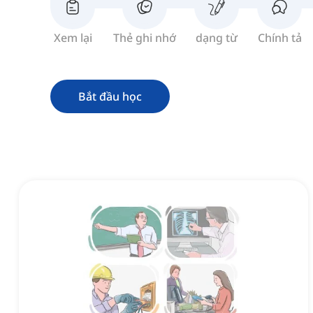
Xem lại
Thẻ ghi nhớ
dạng từ
Chính tả
Bắt đầu học