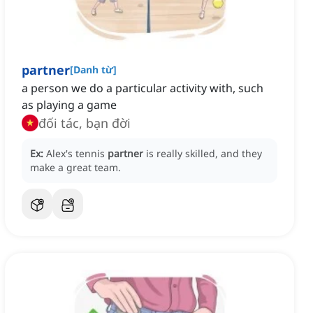
partner
[
Danh từ
]
a person we do a particular activity with, such
as playing a game
đối tác, bạn đời
Ex:
Alex's tennis
partner
is really skilled, and they
make a great team.