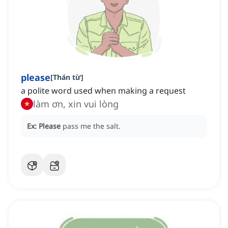
please
[
Thán từ
]
a polite word used when making a request
làm ơn, xin vui lòng
Ex:
Please
pass me the salt.