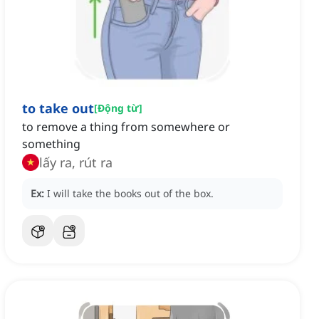
to take out
[
Động từ
]
to remove a thing from somewhere or
something
lấy ra, rút ra
Ex:
I will take the books out of the box.