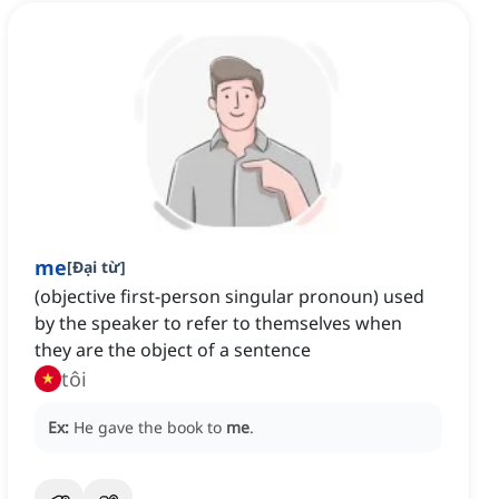
me
[
Đại từ
]
(objective first-person singular pronoun) used
by the speaker to refer to themselves when
they are the object of a sentence
tôi
Ex:
He gave the book to
me
.