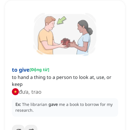
to give
[
Động từ
]
to hand a thing to a person to look at, use, or
keep
đưa, trao
Ex:
The librarian
gave
me a book to borrow for my
research.