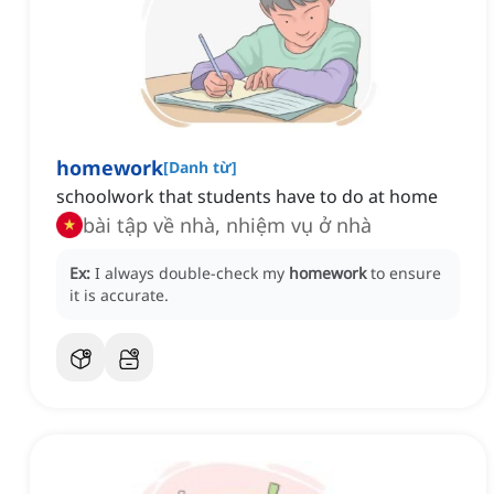
homework
[
Danh từ
]
schoolwork that students have to do at home
bài tập về nhà, nhiệm vụ ở nhà
Ex:
I always double-check my
homework
to ensure
it is accurate.