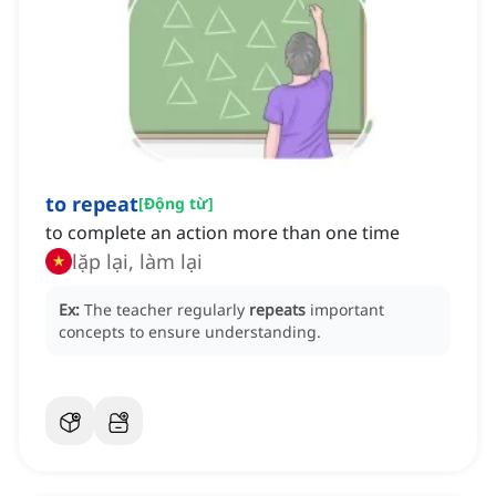
to repeat
[
Động từ
]
to complete an action more than one time
lặp lại, làm lại
Ex:
The teacher regularly
repeats
important
concepts to ensure understanding.