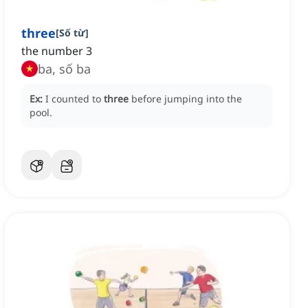
three
[
Số từ
]
the number 3
ba, số ba
Ex:
I counted to
three
before jumping into the
pool.