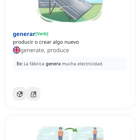
generar
[
Verb
]
producir o crear algo nuevo
generate, produce
Ex:
La fábrica
genera
mucha electricidad.