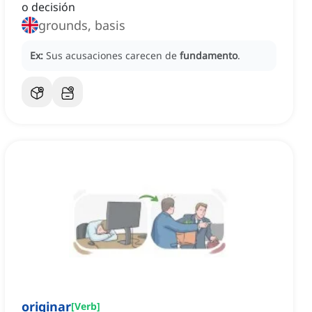
o decisión
grounds, basis
Ex:
Sus acusaciones carecen de
fundamento
.
originar
[
Verb
]